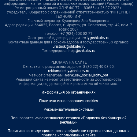
информационных технологий и массовых коммуникаций (Роскомнадзор)
Регистрационный номер ЭЛ № ФС 77 – 83655 от 26.07.2022 г.
Учредитель: Общество с ограниченной ответственностью "ИНТЕРНЕТ
ТЕХНОЛОГИИ"
Главный редактор: Кузнецова Зоя Валерьевна
Адрес редакции: 664022, Россия, г. Иркутск, ул. Советская, стр. 42, пом. 7
(офис 206),
телефон +7 (924) 603 02 71
Электронный адрес редакции:
ircity@shkulev.ru
Контактные данные для Роскомнадзора и государственных органов:
juristnsk@shkulev.ru
Техподдержка:
help@shkulev.ru
РЕКЛАМА НА САЙТЕ
Связаться с рекламным отделом: 8 (30-22) 40-08-90,
reklamaircity@shkulev.ru
Чат-бот в телеграм:
@shkulev_social_ircity_bot
Редакция сайта не несет ответственности за достоверность
информации, содержащейся в рекламных объявлениях.
Информация об ограничениях
Политика использования cookies
Рекомендательные системы
Пользовательское соглашение сервиса «Подписка без баннерной
рекламы»
Политика конфиденциальности и обработки персональных данных и
правила использования сайта