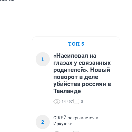
ТОП 5
«Насиловал на
1
глазах у связанных
родителей». Новый
поворот в деле
убийства россиян в
Таиланде
14 497
8
О`КЕЙ закрывается в
2
Иркутске