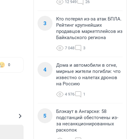
12 949
26
Кто потерял из-за атак БПЛА.
3
Рейтинг крупнейших
продавцов маркетплейсов из
Байкальского региона
7 048
3
Дома и автомобили в огне,
0
4
мирные жители погибли: что
известно о налетах дронов
на Россию
4 976
1
Блэкаут в Ангарске: 58
5
подстанций обесточены из-
за несанкционированных
раскопок