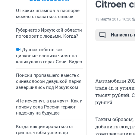
Citroen 
От каких штампов в паспорте
можно отказаться: список
13 марта 2015, 16:20
Губернатор Иркутской области
Написать
поговорит с людьми. Когда?
Душ из хобота: как
цирковые слонихи чилят на
каникулах в горах Сочи. Видео
Поиски пропавшего вместе с
Автомобили 2014
синеволосой девушкой парня
завершились под Иркутском
trade-in и ути
тысяч рублей. 
«Не исчезнут, а вымрут». Как и
рублей.
почему села России теряют
надежду на будущее
Таким образом, 
добавить скидку
Когда вакцинироваться от
гриппа, чтобы успеть до
комплектации а