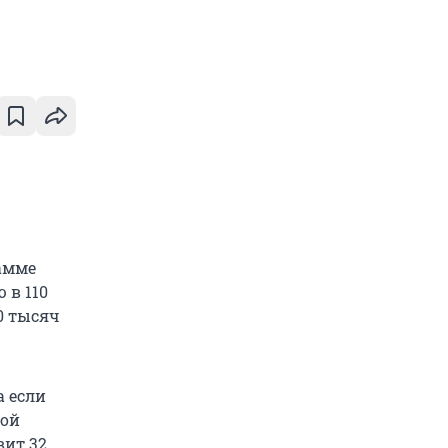
рамме
 в 110
0 тысяч
а если
вой
вит 32