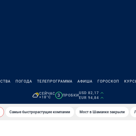
СТВА
ПОГОДА
ТЕЛЕПРОГРАММА
АФИША
ГОРОСКОП
КУРС
USD 82,17
СЕЙЧАС
3
ПРОБКИ
+18°C
EUR 94,84
Самые быстрорастущие компании
Мост в Шаманке закрыли