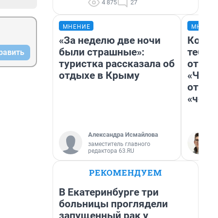
4 875
27
МНЕНИЕ
МНЕНИ
«За неделю две ночи
Колоб
были страшные»:
тебя 
равить
туристка рассказала об
отлож
отдыхе в Крыму
«Чело
отзыв
«чело
Александра Исмайлова
заместитель главного
редактора 63.RU
РЕКОМЕНДУЕМ
В Екатеринбурге три
больницы проглядели
запущенный рак у