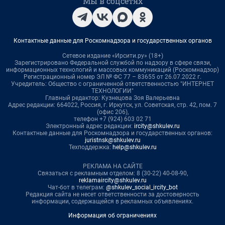
Мы в соцсетях
Контактные данные для Роскомнадзора и государственных органов
Сетевое издание «Ирсити.ру» (18+)
Зарегистрировано Федеральной службой по надзору в сфере связи,
информационных технологий и массовых коммуникаций (Роскомнадзор)
Регистрационный номер ЭЛ № ФС 77 – 83655 от 26.07.2022 г.
Учредитель: Общество с ограниченной ответственностью "ИНТЕРНЕТ
ТЕХНОЛОГИИ"
Главный редактор: Кузнецова Зоя Валерьевна
Адрес редакции: 664022, Россия, г. Иркутск, ул. Советская, стр. 42, пом. 7
(офис 206),
телефон +7 (924) 603 02 71
Электронный адрес редакции:
ircity@shkulev.ru
Контактные данные для Роскомнадзора и государственных органов:
juristnsk@shkulev.ru
Техподдержка:
help@shkulev.ru
РЕКЛАМА НА САЙТЕ
Связаться с рекламным отделом: 8 (30-22) 40-08-90,
reklamaircity@shkulev.ru
Чат-бот в телеграм:
@shkulev_social_ircity_bot
Редакция сайта не несет ответственности за достоверность
информации, содержащейся в рекламных объявлениях.
Информация об ограничениях