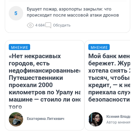
Бушует пожар, аэропорты закрыли: что
5
происходит после массовой атаки дронов
4 684
Обсудить
МНЕНИЕ
МНЕНИЕ
«Нет некрасивых
Мой банк меня
городов, есть
бережет. Журн
недофинансированные».
хотела снять 2
Путешественники
тысяч, чтобы п
проехали 2000
кредит, — к не
километров по Уралу на
приехала служ
машине — стоило ли оно
безопасности
того
Ксения Владим
Екатерина Литкевич
Автор мнения