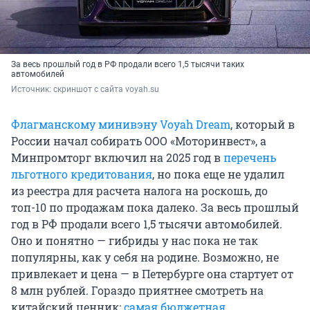
За весь прошлый год в РФ продали всего 1,5 тысячи таких
автомобилей
Источник: 
скриншот с сайта voyah.su
Флагманскому минивэну Voyah Dream
, который в
России начал собирать ООО «Моторинвест», а
Минпромторг включил на 2025 год в
перечень
льготного кредитования
, но пока еще не удалил
из реестра для расчета налога на роскошь, до
топ-10 по продажам пока далеко. За весь прошлый
год в РФ продали всего 1,5 тысячи автомобилей.
Оно и понятно — гибриды у нас пока не так
популярны, как у себя на родине. Возможно, не
привлекает и цена — в Петербурге она стартует от
8 млн рублей. Гораздо приятнее смотреть на
китайский ценник:
самая бюджетная