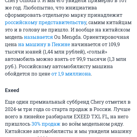
Chery Omoda 5. И мы его увидели примерно в тот
же год. Любопытно, что инициатива
сформировать отдельную марку принадлежит
российскому представительству
, самим китайцам
это и в голову не пришло. И вообще на китайском
модель
называется
Ou Mengda. Ориентировочная
цена
на машину в Пекине
начинается от 109,9
тысячи юаней (1,44 млн рублей), «голый»
автомобиль можно взять от 99,9 тысячи (1,3 млн
руб.). Российскому автомобилисту машина
обойдется по цене
от 1,9 миллиона
.
Exeed
Еще один премиальный суббренд Chery отметил в
2024-м три года со старта продаж в России. Лучше
всего в линейке разбирали EXEED TXL FL, на него
пришлось
30% продаж
во всём модельном ряду.
Китайские автомобилисты и мы увидели машину