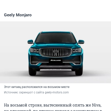
Geely Mоnjaro
Этот китаец расположился на восьмом месте
Источник: 
скриншот с сайта geely-motors.com
На восьмой строке, вытесненный опять же Niva,
но классикой, по итогам января с результатом в