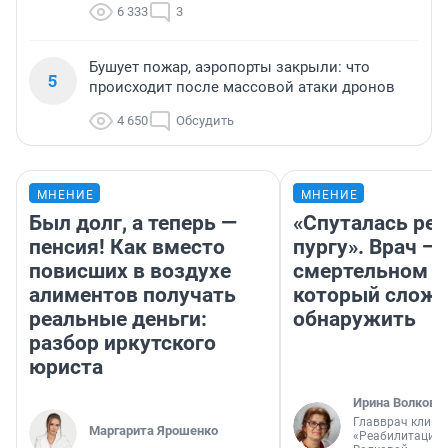
6 333
3
Бушует пожар, аэропорты закрыли: что
5
происходит после массовой атаки дронов
4 650
Обсудить
МНЕНИЕ
МНЕНИЕ
Был долг, а теперь —
«Спуталась реч
пенсия! Как вместо
пургу». Врач — 
повисших в воздухе
смертельном д
алиментов получать
который слож
реальные деньги:
обнаружить
разбор иркутского
юриста
Ирина Волкова
Главврач клини
Маргарита Ярошенко
«Реабилитация 