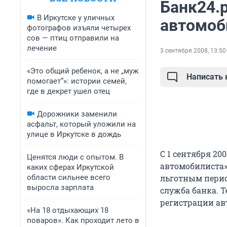
Банк24.
В Иркутске у уличных
автомоб
фотографов изъяли четырех
сов — птиц отправили на
лечение
3 сентября 2008, 13:50
«Это общий ребенок, а не „муж
Написать
помогает“»: истории семей,
где в декрет ушел отец
Дорожники заменили
асфальт, который уложили на
улице в Иркутске в дождь
С 1 сентября 20
Ценятся люди с опытом. В
автомобилиста»
каких сферах Иркутской
области сильнее всего
льготным перио
выросла зарплата
служба банка. 
регистрации ав
«На 18 отдыхающих 18
поваров». Как проходит лето в