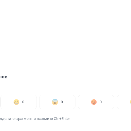
лов
0
0
0
ыделите фрагмент и нажмите Ctrl+Enter