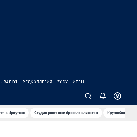
Ы ВАЛЮТ
РЕДКОЛЛЕГИЯ
ZODY
ИГРЫ
ся в Иркутске
Студия растяжки бросила клиентов
Крупнейшие про