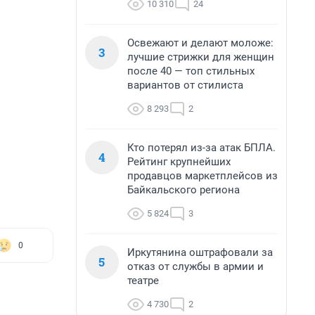
10 310
24
Освежают и делают моложе:
3
лучшие стрижки для женщин
после 40 — топ стильных
вариантов от стилиста
8 293
2
Кто потерял из-за атак БПЛА.
4
Рейтинг крупнейших
продавцов маркетплейсов из
Байкальского региона
5 824
3
0
Иркутянина оштрафовали за
5
отказ от службы в армии и
театре
4 730
2