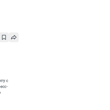
ту с
есс-
о