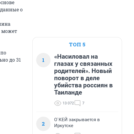
основе
 данные о
шина
н может
ТОП 5
 по
«Насиловал на
1
но до 31
глазах у связанных
родителей». Новый
поворот в деле
убийства россиян в
Таиланде
13 072
7
О`КЕЙ закрывается в
2
Иркутске