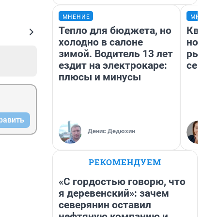
МНЕНИЕ
МНЕНИ
Тепло для бюджета, но
Кварт
холодно в салоне
но де
зимой. Водитель 13 лет
рынок
ездит на электрокаре:
сейча
плюсы и минусы
равить
Денис Дедюхин
РЕКОМЕНДУЕМ
«С гордостью говорю, что
я деревенский»: зачем
северянин оставил
нефтяную компанию и