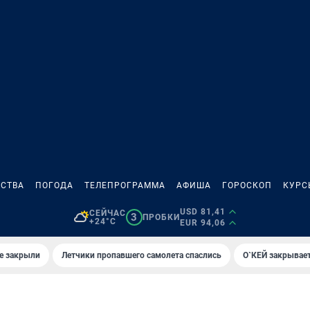
СТВА
ПОГОДА
ТЕЛЕПРОГРАММА
АФИША
ГОРОСКОП
КУРС
USD 81,41
СЕЙЧАС
3
ПРОБКИ
+24°C
EUR 94,06
е закрыли
Летчики пропавшего самолета спаслись
О`КЕЙ закрывает