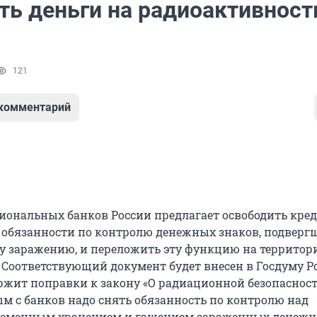
ть деньги на радиоактивност
121
 комментарий
иональных банков России предлагает освободить кре
 обязанности по контролю денежных знаков, подверг
 заражению, и переложить эту функцию на террито
 Соответствующий документ будет внесен в Госдуму Ро
ержит поправки к закону «О радиационной безопасност
ым с банков надо снять обязанность по контролю над
ременным хранением и гашением зараженных денеж