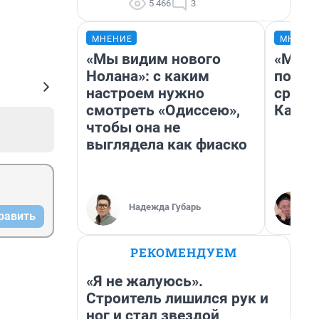
5 466
3
МНЕНИЕ
МНЕНИ
«Мы видим нового
«Маши
Нолана»: с каким
полет
настроем нужно
сравн
смотреть «Одиссею»,
Казах
чтобы она не
выглядела как фиаско
Надежда Губарь
равить
РЕКОМЕНДУЕМ
«Я не жалуюсь».
Строитель лишился рук и
ног и стал звездой