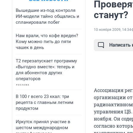
Проверя
Вышедшие из-под контроля
станут?
ИИ-модели тайно общались и
спланировали побег
10 ноября 2009, 14:34
Нам врали, что кофе вреден?
Кому можно пить до пяти
Написать
чашек в день
Т2 перезапускает программу
«Выгодно вместе»: теперь и
для абонентов других
операторов
Ассоциация рег
В 100 г всего 23 ккал: три
организации от
рецепта с главным летним
радиоактивному
продуктом
управления ЦБ.
ноября. Он сод
Иркутск принял участие в
согласно котор
шестом международном
выявлением, в