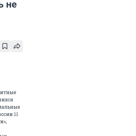
ь не
дитные
шихся
риальные
ссии 11
и»,
ных