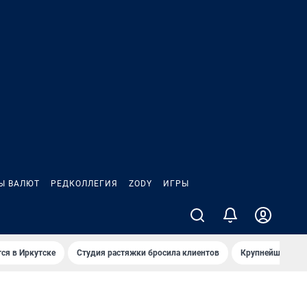
Ы ВАЛЮТ
РЕДКОЛЛЕГИЯ
ZODY
ИГРЫ
ся в Иркутске
Студия растяжки бросила клиентов
Крупнейшие про