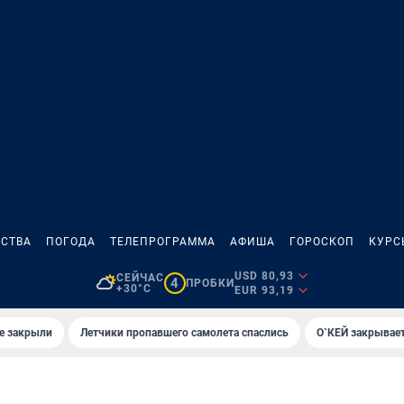
СТВА
ПОГОДА
ТЕЛЕПРОГРАММА
АФИША
ГОРОСКОП
КУРС
USD 80,93
СЕЙЧАС
4
ПРОБКИ
+30°C
EUR 93,19
е закрыли
Летчики пропавшего самолета спаслись
О`КЕЙ закрывает