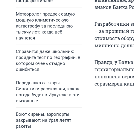
гастрофестивале
знаков Банка Р
Метеоролог предрек самую
мощную климатическую
Разработчики з
катастрофу за последнюю
– за прошлый г
тысячу лет: когда всё
стоимость обор
начнется
миллиона долла
Справится даже школьник:
пройдите тест по географии, в
Правда, у Банка
котором очень стыдно
территориально
ошибиться
повышена вероя
Передышка от жары.
соразмерен кап
Синоптики рассказали, какая
погода будет в Иркутске в эти
выходные
Воют сирены, аэропорты
закрывают: на Урал летят
ракеты