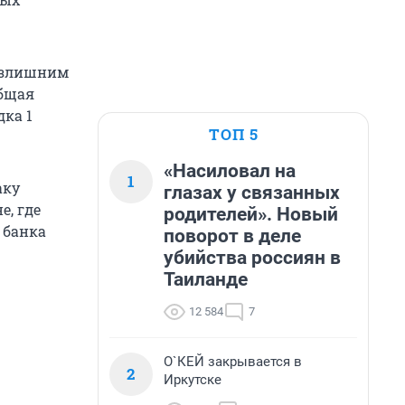
 излишним
общая
ка 1
ТОП 5
«Насиловал на
1
аку
глазах у связанных
е, где
родителей». Новый
 банка
поворот в деле
убийства россиян в
Таиланде
12 584
7
О`КЕЙ закрывается в
2
Иркутске