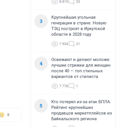
8 815
23
Крупнейшая угольная
3
генерация в стране. Новую
ТЭЦ построят в Иркутской
области в 2028 году
7 934
21
Освежают и делают моложе:
4
лучшие стрижки для женщин
после 40 — топ стильных
вариантов от стилиста
7 778
1
Кто потерял из-за атак БПЛА.
5
Рейтинг крупнейших
продавцов маркетплейсов из
0
Байкальского региона