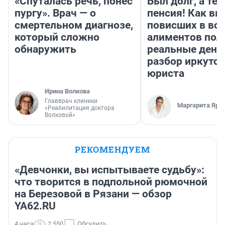
«Спуталась речь, понес
Был долг, а те
пургу». Врач — о
пенсия! Как вм
смертельном диагнозе,
повисших в во
который сложно
алиментов пол
обнаружить
реальные день
разбор иркутск
юриста
Ирина Волкова
Главврач клиники
Маргарита Яро
«Реабилитация доктора
Волковой»
РЕКОМЕНДУЕМ
«Девчонки, вы испытываете судьбу»:
что творится в подпольной рюмочной
на Березовой в Рязани — обзор
YA62.RU
4 часа
2 550
Обсудить