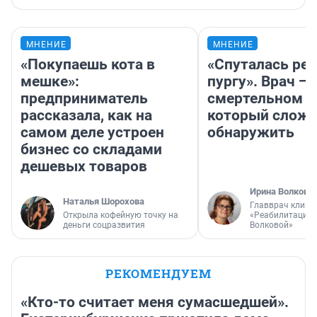
МНЕНИЕ
МНЕНИЕ
«Покупаешь кота в
«Спуталась реч
мешке»:
пургу». Врач — 
предприниматель
смертельном д
рассказала, как на
который слож
самом деле устроен
обнаружить
бизнес со складами
дешевых товаров
Ирина Волкова
Наталья Шорохова
Главврач клини
Открыла кофейную точку на
«Реабилитация 
деньги соцразвития
Волковой»
РЕКОМЕНДУЕМ
«Кто-то считает меня сумасшедшей».