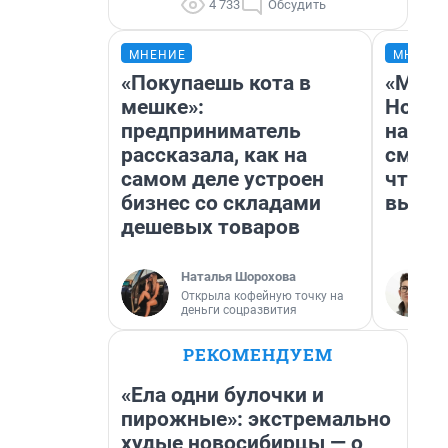
4 733
Обсудить
МНЕНИЕ
МНЕНИ
«Покупаешь кота в
«Мы в
мешке»:
Нолан
предприниматель
настр
рассказала, как на
смотр
самом деле устроен
чтобы
бизнес со складами
выгля
дешевых товаров
Наталья Шорохова
Открыла кофейную точку на
деньги соцразвития
РЕКОМЕНДУЕМ
«Ела одни булочки и
пирожные»: экстремально
худые новосибирцы — о