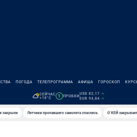
СТВА
ПОГОДА
ТЕЛЕПРОГРАММА
АФИША
ГОРОСКОП
КУРС
USD 82,17
СЕЙЧАС
1
ПРОБКИ
+18°C
EUR 94,84
е закрыли
Летчики пропавшего самолета спаслись
О`КЕЙ закрывает