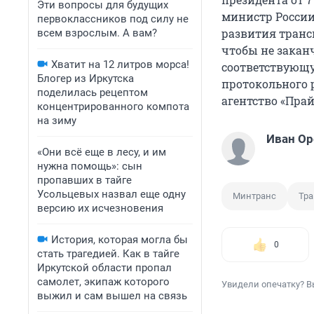
Эти вопросы для будущих
министр России
первоклассников под силу не
развития транс
всем взрослым. А вам?
чтобы не закан
Хватит на 12 литров морса!
соответствующу
Блогер из Иркутска
протокольного р
поделилась рецептом
агентство «Прай
концентрированного компота
на зиму
Иван О
«Они всё еще в лесу, и им
нужна помощь»: сын
пропавших в тайге
Усольцевых назвал еще одну
Минтранс
Тра
версию их исчезновения
История, которая могла бы
0
стать трагедией. Как в тайге
Иркутской области пропал
самолет, экипаж которого
Увидели опечатку? В
выжил и сам вышел на связь