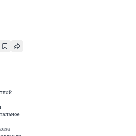
ртной
м
стальное
е
каза
 премьер-