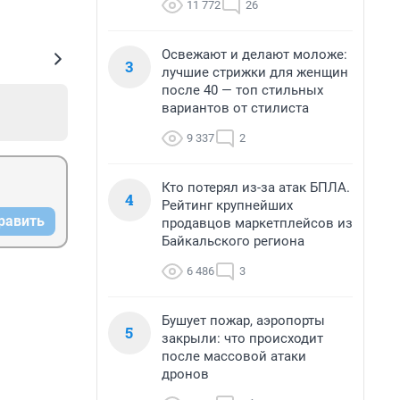
11 772
26
Освежают и делают моложе:
3
лучшие стрижки для женщин
после 40 — топ стильных
вариантов от стилиста
9 337
2
Кто потерял из-за атак БПЛА.
4
Рейтинг крупнейших
равить
продавцов маркетплейсов из
Байкальского региона
6 486
3
Бушует пожар, аэропорты
5
закрыли: что происходит
после массовой атаки
дронов