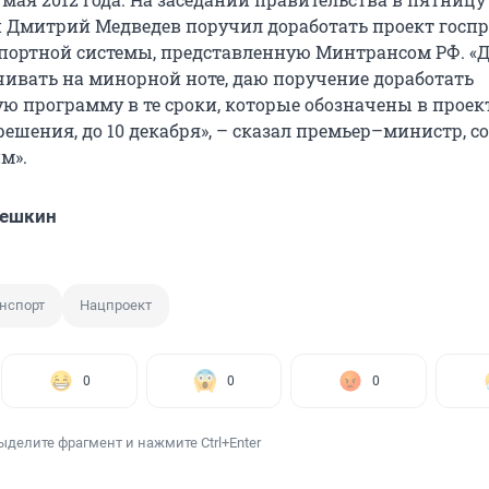
 Дмитрий Медведев поручил доработать проект гос
портной системы, представленную Минтрансом РФ. «Д
чивать на минорной ноте, даю поручение доработать
ю программу в те сроки, которые обозначены в проек
ешения, до 10 декабря», – сказал премьер–министр, с
м».
решкин
нспорт
Нацпроект
0
0
0
ыделите фрагмент и нажмите Ctrl+Enter