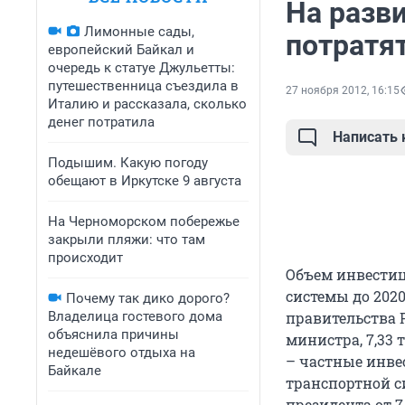
На разв
Лимонные сады,
потратят
европейский Байкал и
очередь к статуе Джульетты:
путешественница съездила в
27 ноября 2012, 16:15
Италию и рассказала, сколько
денег потратила
Написать
Подышим. Какую погоду
обещают в Иркутске 9 августа
На Черноморском побережье
закрыли пляжи: что там
происходит
Объем инвести
системы до 2020 
Почему так дико дорого?
Владелица гостевого дома
правительства 
объяснила причины
министра, 7,33 
недешёвого отдыха на
– частные инве
Байкале
транспортной с
президента от 7