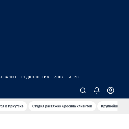
Ы ВАЛЮТ
РЕДКОЛЛЕГИЯ
ZODY
ИГРЫ
ся в Иркутске
Студия растяжки бросила клиентов
Крупнейшие про