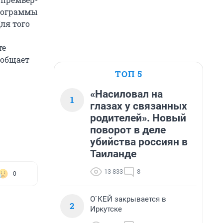
программы
ля того
те
ообщает
ТОП 5
«Насиловал на
1
глазах у связанных
родителей». Новый
поворот в деле
убийства россиян в
Таиланде
13 833
8
0
О`КЕЙ закрывается в
2
Иркутске