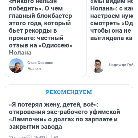
«Никого нельзя
«Мы видим нов
победить». О чем
Нолана»: с как
главный блокбастер
настроем нужн
этого года, который
смотреть «Оди
бьет рекорды в
чтобы она не
прокате: честный
выглядела как
отзыв на «Одиссею»
Нолана
Стас Соколов
Надежда Губар
Эксперт
РЕКОМЕНДУЕМ
«Я потерял жену, детей, всё»:
откровения экс-рабочего уфимской
«Лампочки» о долгах по зарплате и
закрытии завода
17 часов
26 423
62