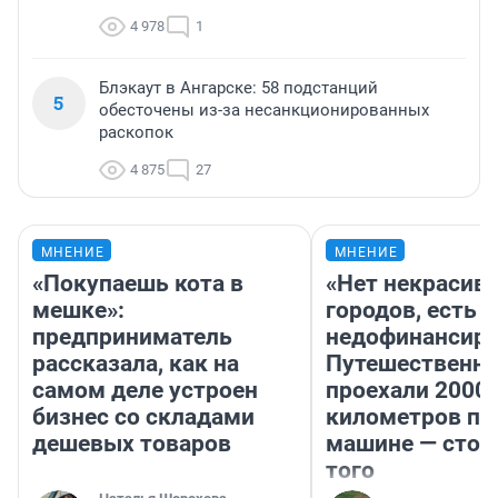
4 978
1
Блэкаут в Ангарске: 58 подстанций
5
обесточены из-за несанкционированных
раскопок
4 875
27
МНЕНИЕ
МНЕНИЕ
«Покупаешь кота в
«Нет некрасив
мешке»:
городов, есть
предприниматель
недофинансиро
рассказала, как на
Путешественн
самом деле устроен
проехали 2000
бизнес со складами
километров по 
дешевых товаров
машине — стои
того