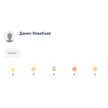
Данис Юмабаев
Налог
0
0
0
0
0