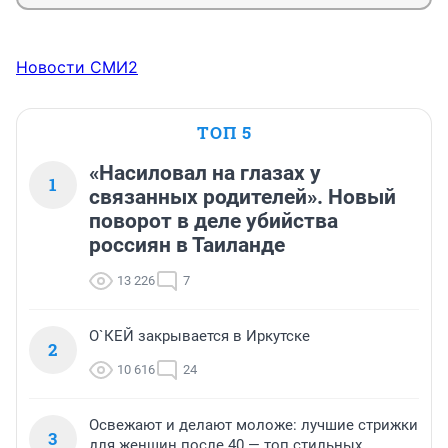
Новости СМИ2
ТОП 5
«Насиловал на глазах у
1
связанных родителей». Новый
поворот в деле убийства
россиян в Таиланде
13 226
7
О`КЕЙ закрывается в Иркутске
2
10 616
24
Освежают и делают моложе: лучшие стрижки
3
для женщин после 40 — топ стильных