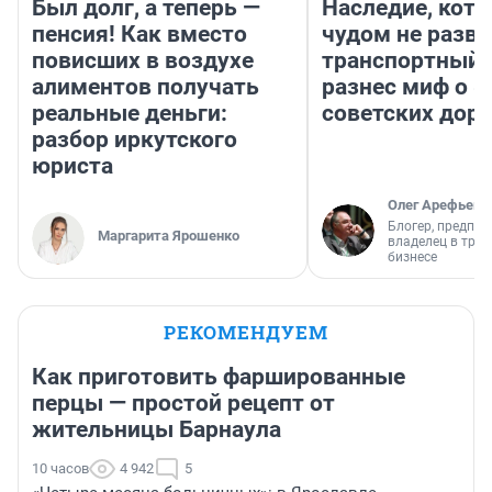
Был долг, а теперь —
Наследие, кото
пенсия! Как вместо
чудом не разва
повисших в воздухе
транспортный 
алиментов получать
разнес миф о 
реальные деньги:
советских доро
разбор иркутского
юриста
Олег Арефьев
Блогер, предпри
Маргарита Ярошенко
владелец в тра
бизнесе
РЕКОМЕНДУЕМ
Как приготовить фаршированные
перцы — простой рецепт от
жительницы Барнаула
10 часов
4 942
5