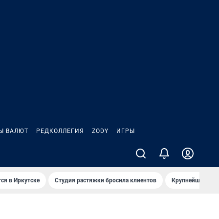
Ы ВАЛЮТ
РЕДКОЛЛЕГИЯ
ZODY
ИГРЫ
ся в Иркутске
Студия растяжки бросила клиентов
Крупнейшие про