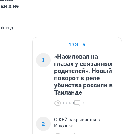
ни и не
й год
ТОП 5
«Насиловал на
1
глазах у связанных
родителей». Новый
поворот в деле
убийства россиян в
Таиланде
13 073
7
О`КЕЙ закрывается в
2
Иркутске