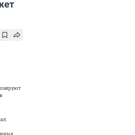
жет
гнозируют
в
нал
шенных