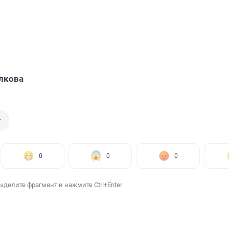
лкова
т
0
0
0
ыделите фрагмент и нажмите Ctrl+Enter