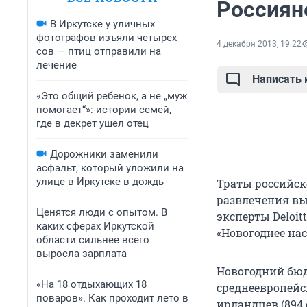
Россиян
В Иркутске у уличных
фотографов изъяли четырех
4 декабря 2013, 19:22
сов — птиц отправили на
лечение
Написать
«Это общий ребенок, а не „муж
помогает“»: истории семей,
где в декрет ушел отец
Дорожники заменили
асфальт, который уложили на
улице в Иркутске в дождь
Траты российско
развлечения выр
Ценятся люди с опытом. В
эксперты Deloit
каких сферах Иркутской
«Новогоднее нас
области сильнее всего
выросла зарплата
Новогодний бюд
«На 18 отдыхающих 18
среднеевропейск
поваров». Как проходит лето в
ирландцев (894 