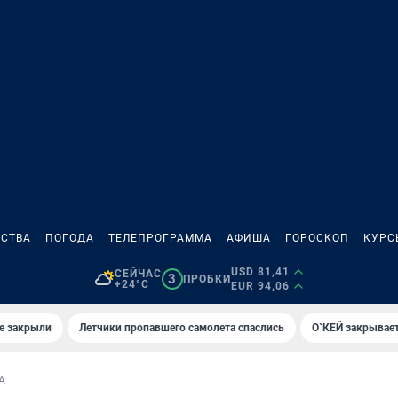
СТВА
ПОГОДА
ТЕЛЕПРОГРАММА
АФИША
ГОРОСКОП
КУРС
USD 81,41
СЕЙЧАС
3
ПРОБКИ
+24°C
EUR 94,06
е закрыли
Летчики пропавшего самолета спаслись
О`КЕЙ закрывает
А