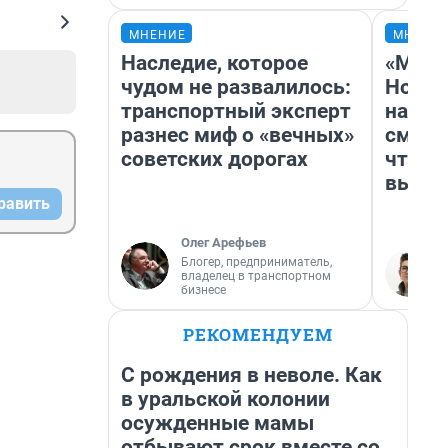
МНЕНИЕ
МНЕНИ
Наследие, которое
«Мы в
чудом не развалилось:
Нолан
транспортный эксперт
настр
разнес миф о «вечных»
смотр
советских дорогах
чтобы
выгля
равить
Олег Арефьев
Блогер, предприниматель,
владелец в транспортном
бизнесе
РЕКОМЕНДУЕМ
С рождения в неволе. Как
в уральской колонии
осужденные мамы
отбывают срок вместе со