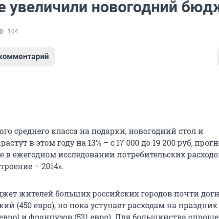
е увеличили новогодний бюд
104
 комментарий
го среднего класса на подарки, новогодний стол и
астут в этом году на 13% – с 17 000 до 19 200 руб, про
te в ежегодном исследовании потребительских расходо
троение – 2014».
жет жителей больших российских городов почти дог
ий (450 евро), но пока уступает расходам на праздник
евро) и французов (531 евро). Для большинства опро