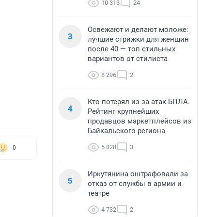
10 313
24
Освежают и делают моложе:
3
лучшие стрижки для женщин
после 40 — топ стильных
вариантов от стилиста
8 296
2
Кто потерял из-за атак БПЛА.
4
Рейтинг крупнейших
продавцов маркетплейсов из
Байкальского региона
5 828
3
0
Иркутянина оштрафовали за
5
отказ от службы в армии и
театре
4 732
2