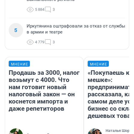
5 884
3
Иркутянина оштрафовали за отказ от службы
5
в армии и театре
4 779
3
МНЕНИЕ
МНЕНИЕ
Продашь за 3000, налог
«Покупаешь ко
возьмут с 4000. Что
мешке»:
нам готовит новый
предпринимат
налоговый закон — он
рассказала, как
коснется импорта и
самом деле ус
даже репетиторов
бизнес со скл
дешевых това
Наталья Шорох