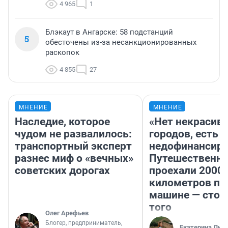
4 965
1
Блэкаут в Ангарске: 58 подстанций
5
обесточены из-за несанкционированных
раскопок
4 855
27
МНЕНИЕ
МНЕНИЕ
Наследие, которое
«Нет некрасив
чудом не развалилось:
городов, есть
транспортный эксперт
недофинансиро
разнес миф о «вечных»
Путешественн
советских дорогах
проехали 2000
километров по 
машине — стои
того
Олег Арефьев
Блогер, предприниматель,
Екатерина Лит