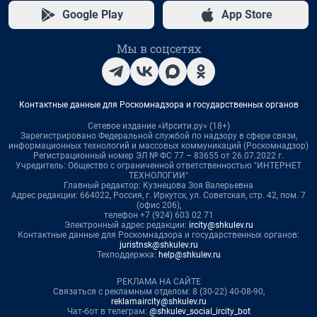
Google Play
App Store
Мы в соцсетях
Контактные данные для Роскомнадзора и государственных органов
Сетевое издание «Ирсити.ру» (18+)
Зарегистрировано Федеральной службой по надзору в сфере связи,
информационных технологий и массовых коммуникаций (Роскомнадзор)
Регистрационный номер ЭЛ № ФС 77 – 83655 от 26.07.2022 г.
Учредитель: Общество с ограниченной ответственностью "ИНТЕРНЕТ
ТЕХНОЛОГИИ"
Главный редактор: Кузнецова Зоя Валерьевна
Адрес редакции: 664022, Россия, г. Иркутск, ул. Советская, стр. 42, пом. 7
(офис 206),
телефон +7 (924) 603 02 71
Электронный адрес редакции:
ircity@shkulev.ru
Контактные данные для Роскомнадзора и государственных органов:
juristnsk@shkulev.ru
Техподдержка:
help@shkulev.ru
РЕКЛАМА НА САЙТЕ
Связаться с рекламным отделом: 8 (30-22) 40-08-90,
reklamaircity@shkulev.ru
Чат-бот в телеграм:
@shkulev_social_ircity_bot