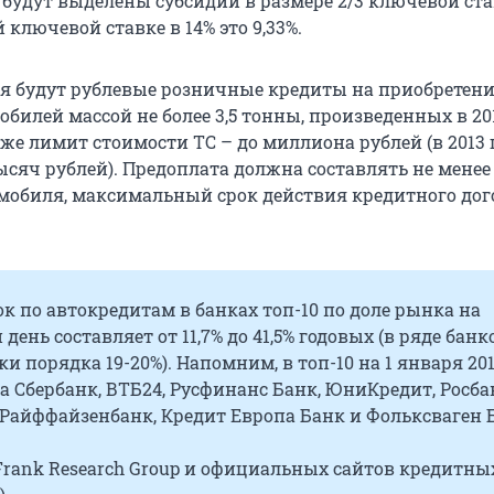
 будут выделены субсидии в размере 2/3 ключевой ст
 ключевой ставке в 14% это 9,33%.
я будут рублевые розничные кредиты на приобретен
билей массой не более 3,5 тонны, произведенных в 201
же лимит стоимости ТС – до миллиона рублей (в 2013 
ысяч рублей). Предоплата должна составлять не менее
мобиля, максимальный срок действия кредитного дог
ок по автокредитам в банках топ-10 по доле рынка на
день составляет от 11,7% до 41,5% годовых (в ряде банк
ки порядка 19-20%). Напомним, в топ-10 на 1 января 201
 Сбербанк, ВТБ24, Русфинанс Банк, ЮниКредит, Росба
 Райффайзенбанк, Кредит Европа Банк и Фольксваген 
Frank Research Group и официальных сайтов кредитны