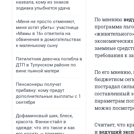
назвала, кому из знаков
зодиака улыбнется удача
По мнению
вед
«Меня не просто отменяют,
программа льго
меня хотят убить»: участница
«живительного» 
«Мамы в 16» ответила на
обвинения в домогательствах
экономических 
к маленькому сыну
заемные средств
требования к за
Пятилетняя девочка погибла в
ДТП в Тулунском районе по
вине пьяной матери
По его мнению,
бюджетном сегм
Пенсионеры получат
пострадал силь
прибавку: кому придут
составленный э
дополнительные выплаты с 1
параметрам поп
сентября
можно посмотр
Дофаминовый шик, блеск,
красота. Фанки-стайл в
Считает, что к
одежде: что это такое и как
и
ведущий экс
его носить — примеры