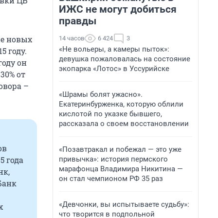
авки ЦБ
ИЖС не могут добиться
правды
ие новых
14 часов
6 424
3
«Не вольеры, а камеры пыток»:
5 году.
девушка пожаловалась на состояние
году он
экопарка «Лотос» в Уссурийске
 30% от
овора –
«Шрамы болят ужасно».
Екатеринбурженка, которую облили
кислотой по указке бывшего,
рассказала о своем восстановлении
ов
«Позавтракал и побежал — это уже
привычка»: история пермского
5 года
марафонца Владимира Никитина —
нк,
он стал чемпионом РФ 35 раз
Банк
«Девчонки, вы испытываете судьбу»:
х
что творится в подпольной