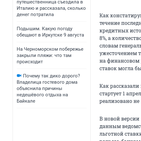
путешественница съездила в
Италию и рассказала, сколько
денег потратила
Как констатиру
течение последн
Подышим. Какую погоду
кредитных исто
обещают в Иркутске 9 августа
8%, а количест
словам генераль
На Черноморском побережье
ужесточением т
закрыли пляжи: что там
на финансовом 
происходит
ставок могла б
Почему так дико дорого?
Владелица гостевого дома
Как рассказали
объяснила причины
стартует 1 апре
недешёвого отдыха на
реализовано не
Байкале
В новой версии
данным ведомст
льготной ставки