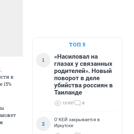
ТОП 5
«Насиловал на
1
глазах у связанных
.
родителей». Новый
ести в
поворот в деле
е 15%
убийства россиян в
Таиланде
13 937
8
мы
оможет
О`КЕЙ закрывается в
аж
2
Иркутске