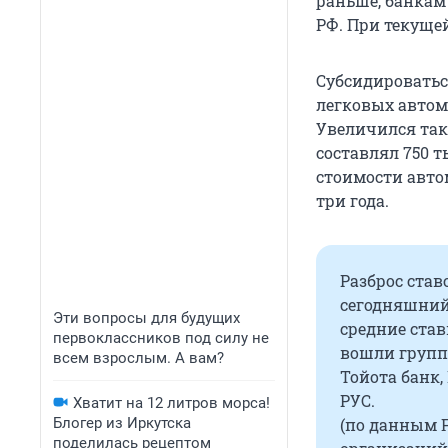
раньше, банкам
РФ. При текущей
Субсидироватьс
легковых автомо
Увеличился так
составлял 750 т
стоимости авто
три года.
Разброс став
сегодняшний 
Эти вопросы для будущих
средние став
первоклассников под силу не
вошли группа
всем взрослым. А вам?
Тойота банк,
РУС.
Хватит на 12 литров морса!
Блогер из Иркутска
(по данным 
поделилась рецептом