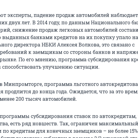
ют эксперты, падение продаж автомобилей наблюдает
их двух лет. В 2014 году, по данным Национального б
рий, снижение продаж легковых автомобилей состав
во выданных банками кредитов на их покупку упало на
ного директора НБКИ Алексея Волкова, это связано с
ребований к заемщикам со стороны банков и напряж
рынке. По его мнению, программа субсидирования к
ы способствовать улучшению ситуации.
 в Минпромторге, программа льготного автокредитов
ля продлится до конца года. Ожидается, что за это врем
 менее 200 тысяч автомобилей.
 программы субсидирования ставок по автокредитам,
ва, есть ряд новшеств. Так, ограничен максимальный
 по кредитам для конечных заемщиков – не более 15%.