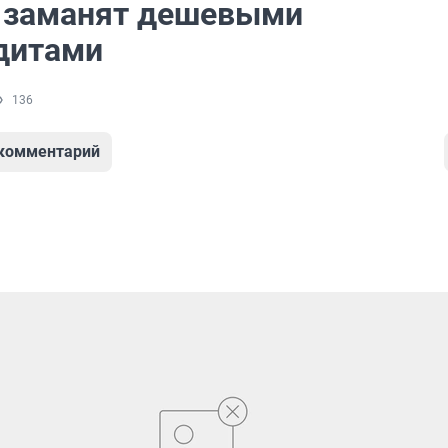
 заманят дешевыми
дитами
136
 комментарий