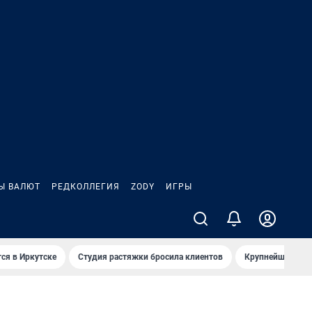
Ы ВАЛЮТ
РЕДКОЛЛЕГИЯ
ZODY
ИГРЫ
ся в Иркутске
Студия растяжки бросила клиентов
Крупнейшие про