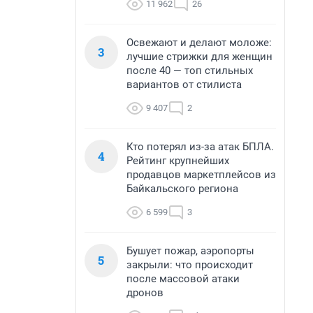
11 962
26
Освежают и делают моложе:
3
лучшие стрижки для женщин
после 40 — топ стильных
вариантов от стилиста
9 407
2
Кто потерял из-за атак БПЛА.
4
Рейтинг крупнейших
продавцов маркетплейсов из
Байкальского региона
6 599
3
Бушует пожар, аэропорты
5
закрыли: что происходит
после массовой атаки
дронов