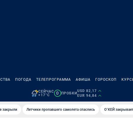
СТВА
ПОГОДА
ТЕЛЕПРОГРАММА
АФИША
ГОРОСКОП
КУРС
USD 82,17
СЕЙЧАС
0
ПРОБКИ
+17°C
EUR 94,84
е закрыли
Летчики пропавшего самолета спаслись
О`КЕЙ закрывает