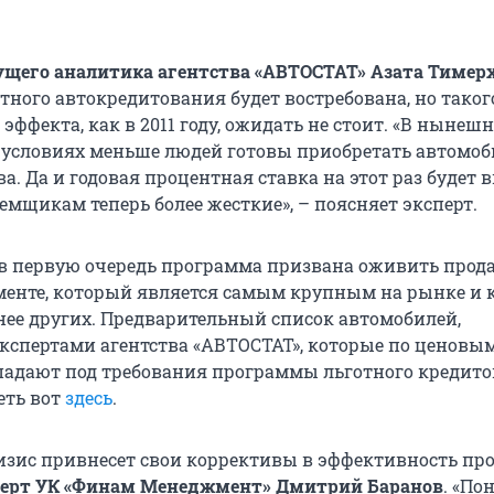
ущего аналитика агентства «АВТОСТАТ» Азата Тимер
тного автокредитования будет востребована, но таког
эффекта, как в 2011 году, ожидать не стоит. «В нынеш
условиях меньше людей готовы приобретать автомоб
а. Да и годовая процентная ставка на этот раз будет 
емщикам теперь более жесткие», – поясняет эксперт.
 в первую очередь программа призвана оживить прод
енте, который является самым крупным на рынке и 
нее других. Предварительный список автомобилей,
кспертами агентства «АВТОСТАТ», которые по ценовы
адают под требования программы льготного кредито
еть вот
здесь
.
ризис привнесет свои коррективы в эффективность пр
перт УК «Финам Менеджмент» Дмитрий Баранов
. «По