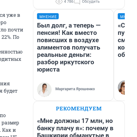
4 786
Обсудить
ся уже в
МНЕНИЕ
МНЕНИ
юро
Был долг, а теперь —
«Спут
ило почти
пенсия! Как вместо
пургу»
 22%. По
повисших в воздухе
смерт
алиментов получать
котор
енностью
реальные деньги:
обнар
редитных
разбор иркутского
юриста
ания
Маргарита Ярошенко
я будет
РЕКОМЕНДУЕМ
 по
«Мне должны 17 млн, но
 размер
банку плачу я»: почему в
 Как и
Башкирии обманутые в