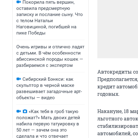
Покорила пять вершин,
оставила предсмертную
записку и послание сыну. Что
с телом Натальи
Наговициной, погибшей на
пике Победы
Очень игривы и отлично ладят
с детьми. В чём особенности
абиссинской породы кошек —
разбираемся с экспертом
Автокредиты со
Предполагается,
Сибирский Бэнкси: как
скульптор в черной маске
кредит автомоб
развешивает загадочные арт-
годовых.
объекты — видео
Накануне, 18 м
«Как тебя в гроб такую
положат?» Мать двоих детей
льготного авто
набила первую татуировку в
стабилизироват
50 лет — зачем она это
автомобилей, с
сделала и что отвечает