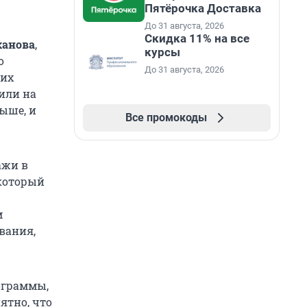
Пятёрочка Доставка
До 31 августа, 2026
Скидка 11% на все
ханова
,
курсы
о
До 31 августа, 2026
них
или на
выше, и
Все промокоды
ажи в
который
м
вания,
ограммы,
нятно, что