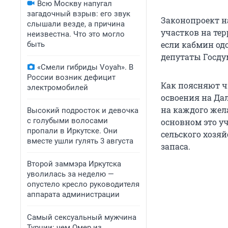
Всю Москву напугал
загадочный взрыв: его звук
Законопроект н
слышали везде, а причина
участков на тер
неизвестна. Что это могло
если кабмин од
быть
депутаты Госду
«Смели гибриды Voyah». В
России возник дефицит
Как поясняют 
электромобилей
освоения на Дал
на каждого жел
Высокий подросток и девочка
с голубыми волосами
основном это у
пропали в Иркутске. Они
сельского хозя
вместе ушли гулять 3 августа
запаса.
Второй заммэра Иркутска
уволилась за неделю —
опустело кресло руководителя
аппарата администрации
Самый сексуальный мужчина
Турции: чем Омер из