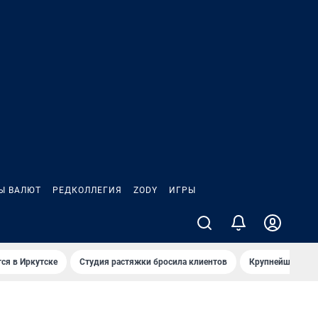
Ы ВАЛЮТ
РЕДКОЛЛЕГИЯ
ZODY
ИГРЫ
ся в Иркутске
Студия растяжки бросила клиентов
Крупнейшие про