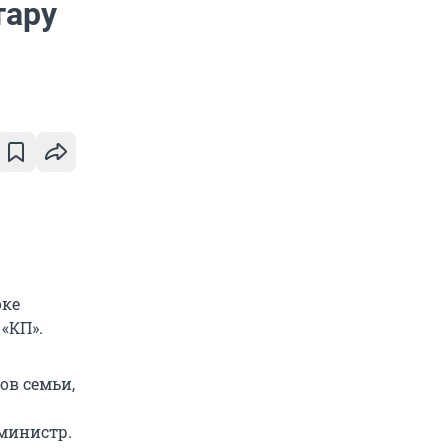
тару
оке
«КП».
ов семьи,
 министр.