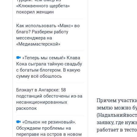
«Клюквенного щербета»
покорил женщин
Как использовать «Макс» во
благо? Разберем работу
мессенджера на
«Медиамастерской»
«Теперь мы семья!» Клава
Кока сыграла тайную свадьбу
с богатым блогером. В какую
сумму всё обошлось
Блэкаут в Ангарске: 58
подстанций обесточены из-за
Причем участки
несанкционированных
землю можно бу
раскопок
(Надальнийвост
заявку, где нуж
«Ольхон не резиновый».
Обсуждаем проблемы на
работает в тест
переправе на остров в новом