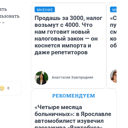
ять
МНЕНИЕ
МНЕНИ
льзовать
Продашь за 3000, налог
«Спут
т –
возьмут с 4000. Что
пургу»
нам готовит новый
смерт
налоговый закон — он
котор
коснется импорта и
обнар
даже репетиторов
Анастасия Завгородняя
0
РЕКОМЕНДУЕМ
«Четыре месяца
больничных»: в Ярославле
автомобилист изувечил
пассажира «Яавтобуса»