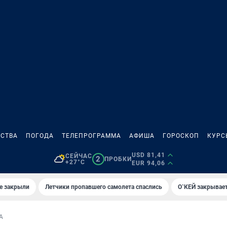
СТВА
ПОГОДА
ТЕЛЕПРОГРАММА
АФИША
ГОРОСКОП
КУРС
USD 81,41
СЕЙЧАС
2
ПРОБКИ
+27°C
EUR 94,06
е закрыли
Летчики пропавшего самолета спаслись
О`КЕЙ закрывает
А