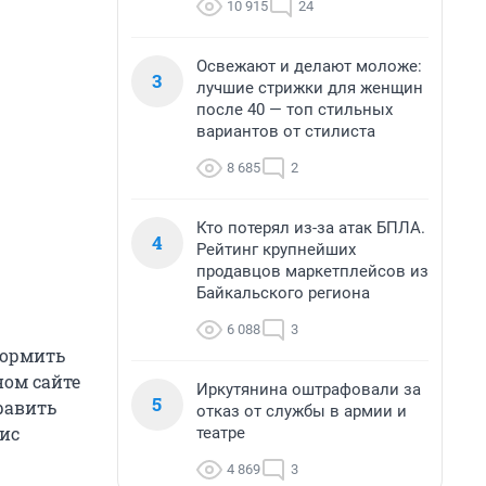
10 915
24
Освежают и делают моложе:
3
лучшие стрижки для женщин
после 40 — топ стильных
вариантов от стилиста
8 685
2
Кто потерял из-за атак БПЛА.
4
Рейтинг крупнейших
продавцов маркетплейсов из
Байкальского региона
6 088
3
формить
ном сайте
Иркутянина оштрафовали за
5
равить
отказ от службы в армии и
вис
театре
4 869
3