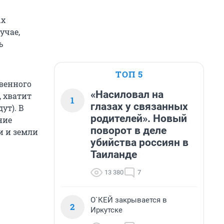
ых
учае,
ь
ТОП 5
венного
«Насиловал на
, хватит
1
глазах у связанных
ут). В
родителей». Новый
ние
поворот в деле
и и земли
убийства россиян в
Таиланде
13 380
7
О`КЕЙ закрывается в
2
Иркутске