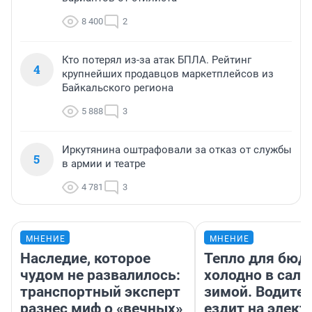
8 400
2
Кто потерял из-за атак БПЛА. Рейтинг
4
крупнейших продавцов маркетплейсов из
Байкальского региона
5 888
3
Иркутянина оштрафовали за отказ от службы
5
в армии и театре
4 781
3
МНЕНИЕ
МНЕНИЕ
Наследие, которое
Тепло для бюд
чудом не развалилось:
холодно в сало
транспортный эксперт
зимой. Водител
разнес миф о «вечных»
ездит на элект