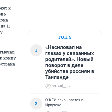
жет к
ень
иона
на 11
ду
ТОП 5
«Насиловал на
1
тмечал,
глазах у связанных
 к концу
родителей». Новый
 «страна
поворот в деле
убийства россиян в
Таиланде
13 568
7
О`КЕЙ закрывается в
2
Иркутске