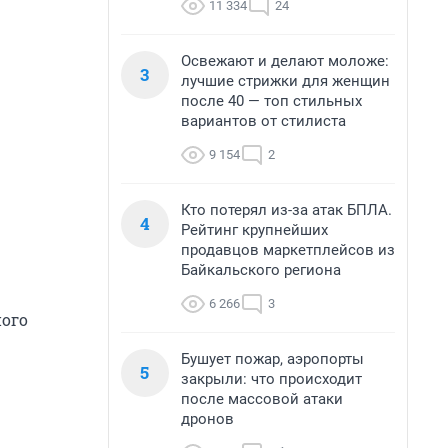
11 334
24
Освежают и делают моложе:
3
лучшие стрижки для женщин
после 40 — топ стильных
вариантов от стилиста
9 154
2
Кто потерял из-за атак БПЛА.
4
Рейтинг крупнейших
продавцов маркетплейсов из
Байкальского региона
6 266
3
ного
Бушует пожар, аэропорты
5
закрыли: что происходит
после массовой атаки
дронов