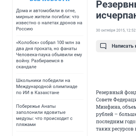
Резервн
Дома и автомобили в огне,
исчерпа
мирные жители погибли: что
известно о налетах дронов на
Россию
30 октября 2015, 12:52
«Колобок» собрал 100 млн за
Написать
два дня проката, но фанаты
Человека-паука объявили ему
войну. Разбираемся в
скандале
Школьники победили на
Международной олимпиаде
Резервный фонд 
по ИИ в Казахстане
Совете Федерац
Побережье Анапы
Минфина, объем
заполонили ядовитые
рублей – больше
медузы: что происходит с
последним годо
пляжами
таких ресурсов 