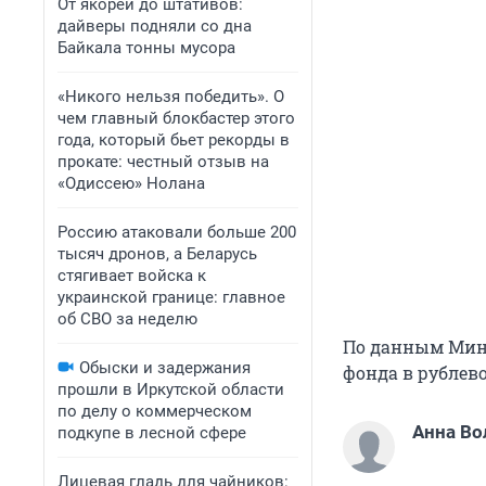
От якорей до штативов:
дайверы подняли со дна
Байкала тонны мусора
«Никого нельзя победить». О
чем главный блокбастер этого
года, который бьет рекорды в
прокате: честный отзыв на
«Одиссею» Нолана
Россию атаковали больше 200
тысяч дронов, а Беларусь
стягивает войска к
украинской границе: главное
об СВО за неделю
По данным Минф
Обыски и задержания
фонда в рублево
прошли в Иркутской области
по делу о коммерческом
Анна Во
подкупе в лесной сфере
Лицевая гладь для чайников: