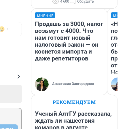
4 600
Обсудить
МНЕНИЕ
МНЕНИ
Продашь за 3000, налог
«Нико
0
возьмут с 4000. Что
побед
нам готовит новый
главн
налоговый закон — он
этого
коснется импорта и
бьет 
даже репетиторов
прока
отзыв
Нолан
Анастасия Завгородняя
РЕКОМЕНДУЕМ
Ученый АлтГУ рассказала,
ждать ли нашествия
комаров в августе
равить