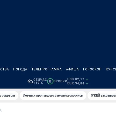
СТВА
ПОГОДА
ТЕЛЕПРОГРАММА
АФИША
ГОРОСКОП
КУРС
USD 82,17
СЕЙЧАС
0
ПРОБКИ
+19°C
EUR 94,84
е закрыли
Летчики пропавшего самолета спаслись
О`КЕЙ закрывает
А