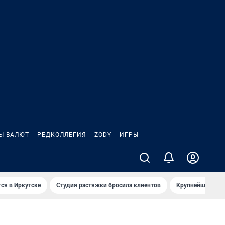
Ы ВАЛЮТ
РЕДКОЛЛЕГИЯ
ZODY
ИГРЫ
ся в Иркутске
Студия растяжки бросила клиентов
Крупнейшие про