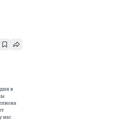
одня в
вы
иллиона
ет
у нас