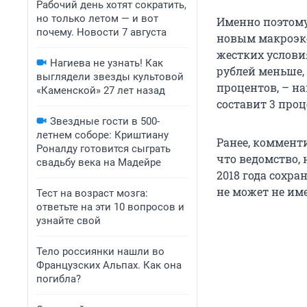
Рабочий день хотят сократить,
но только летом — и вот
Именно поэтом
почему. Новости 7 августа
новым макроэко
жестких условия
Нагиева не узнать! Как
рублей меньше, 
выглядели звезды культовой
процентов, – на
«Каменской» 27 лет назад
составит 3 проц
Звездные гости в 500-
летнем соборе: Криштиану
Ранее, коммент
Роналду готовится сыграть
что ведомство, 
свадьбу века на Мадейре
2018 года сохра
не может не им
Тест на возраст мозга:
ответьте на эти 10 вопросов и
узнайте свой
Тело россиянки нашли во
Французских Альпах. Как она
погибла?