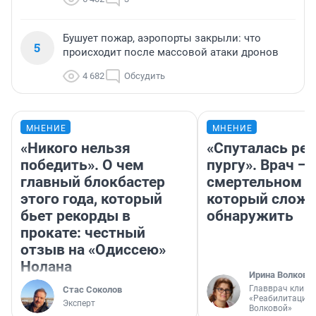
Бушует пожар, аэропорты закрыли: что
5
происходит после массовой атаки дронов
4 682
Обсудить
МНЕНИЕ
МНЕНИЕ
«Никого нельзя
«Спуталась реч
победить». О чем
пургу». Врач — 
главный блокбастер
смертельном д
этого года, который
который слож
бьет рекорды в
обнаружить
прокате: честный
отзыв на «Одиссею»
Нолана
Ирина Волкова
Главврач клини
Стас Соколов
«Реабилитация 
Эксперт
Волковой»