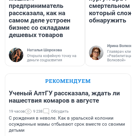
предприниматель
смертельном д
рассказала, как на
который слож
самом деле устроен
обнаружить
бизнес со складами
дешевых товаров
Ирина Волкова
Наталья Шорохова
Главврач клини
Открыла кофейную точку на
«Реабилитация 
деньги соцразвития
Волковой»
РЕКОМЕНДУЕМ
Ученый АлтГУ рассказала, ждать ли
нашествия комаров в августе
19 часов
9 238
Обсудить
С рождения в неволе. Как в уральской колонии
осужденные мамы отбывают срок вместе со своими
детьми