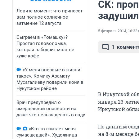
СК: про
Ловите момент: что принесет
задушил
вам полное солнечное
затмение 12 августа
5 февраля 2014, 16:33
Сыграем в «Ромашку»?
Простая головоломка,
1
коммент
которая взбодрит мозг не
хуже кофе
«У меня впервые в жизни
такое». Комику Азамату
Мусагалиеву подарили коня в
Нукутском районе
В Иркутской об
января 23-летн
Врач предупредил о
смертельной опасности на
Иркутской обла
даче: что нельзя делать в саду
По данным след
«Кто-то считает меня
на 8-м месяце б
сумасшедшей». Художница