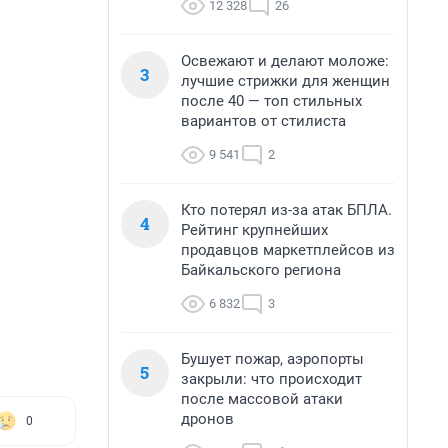
12 328
26
Освежают и делают моложе:
3
лучшие стрижки для женщин
после 40 — топ стильных
вариантов от стилиста
9 541
2
Кто потерял из-за атак БПЛА.
4
Рейтинг крупнейших
продавцов маркетплейсов из
Байкальского региона
6 832
3
Бушует пожар, аэропорты
5
закрыли: что происходит
после массовой атаки
дронов
0