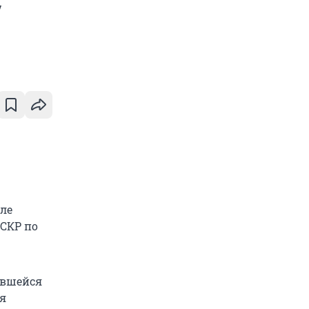
у
ле
 СКР по
ившейся
мя