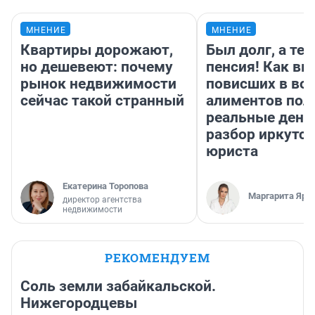
МНЕНИЕ
МНЕНИЕ
Квартиры дорожают,
Был долг, а те
но дешевеют: почему
пенсия! Как вм
рынок недвижимости
повисших в во
сейчас такой странный
алиментов пол
реальные день
разбор иркутск
юриста
Екатерина Торопова
Маргарита Яро
директор агентства
недвижимости
РЕКОМЕНДУЕМ
Соль земли забайкальской.
Нижегородцевы