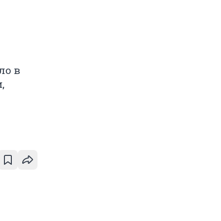
ло в
,