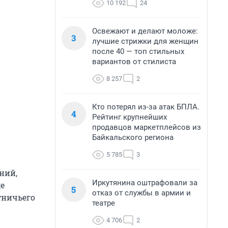
10 192
24
Освежают и делают моложе:
3
лучшие стрижки для женщин
после 40 — топ стильных
вариантов от стилиста
8 257
2
Кто потерял из-за атак БПЛА.
4
Рейтинг крупнейших
продавцов маркетплейсов из
Байкальского региона
5 785
3
ний,
Иркутянина оштрафовали за
де
5
отказ от службы в армии и
тничьего
театре
4 706
2