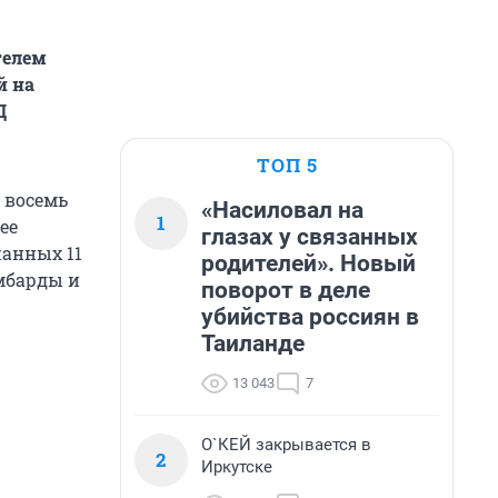
телем
й на
Д
ТОП 5
 восемь
«Насиловал на
1
ее
глазах у связанных
жанных 11
родителей». Новый
омбарды и
поворот в деле
убийства россиян в
Таиланде
13 043
7
О`КЕЙ закрывается в
2
Иркутске