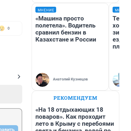
МНЕНИЕ
МНЕНИ
«Машина просто
Тепло
полетела». Водитель
холод
0
сравнил бензин в
зимой
Казахстане и России
ездит
плюсы
Анатолий Кузнецов
РЕКОМЕНДУЕМ
«На 18 отдыхающих 18
поваров». Как проходит
лето в Крыму с перебоями
равить
света и бензина, водой по