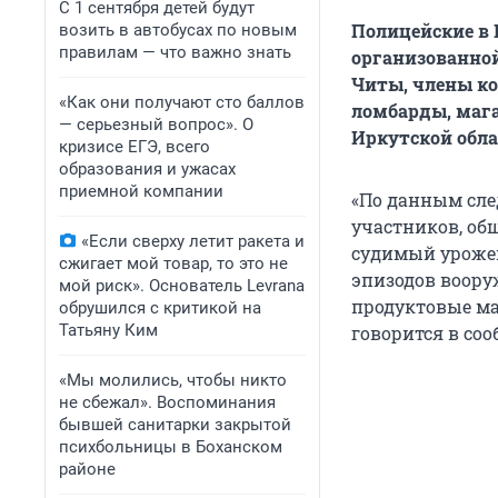
С 1 сентября детей будут
Полицейские в 
возить в автобусах по новым
правилам — что важно знать
организованной
Читы, члены ко
«Как они получают сто баллов
ломбарды, мага
— серьезный вопрос». О
Иркутской обла
кризисе ЕГЭ, всего
образования и ужасах
приемной компании
«По данным сле
участников, об
«Если сверху летит ракета и
судимый урожен
сжигает мой товар, то это не
эпизодов воору
мой риск». Основатель Levrana
продуктовые маг
обрушился с критикой на
Татьяну Ким
говорится в со
«Мы молились, чтобы никто
не сбежал». Воспоминания
бывшей санитарки закрытой
психбольницы в Боханском
районе