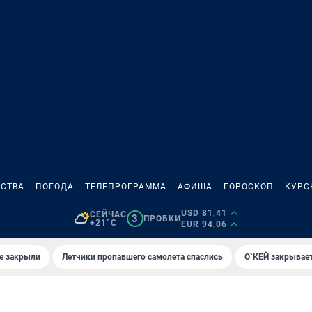
СТВА
ПОГОДА
ТЕЛЕПРОГРАММА
АФИША
ГОРОСКОП
КУРС
USD 81,41
СЕЙЧАС
3
ПРОБКИ
+21°C
EUR 94,06
е закрыли
Летчики пропавшего самолета спаслись
О`КЕЙ закрывает