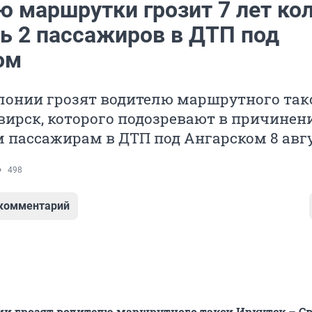
ю маршрутки грозит 7 лет ко
ть 2 пассажиров в ДТП под
ом
олонии грозят водителю маршрутного так
вирск, которого подозревают в причинен
 пассажирам в ДТП под Ангарском 8 авгу
498
 комментарий
ии грозят водителю маршрутного такси Иркутск – Св