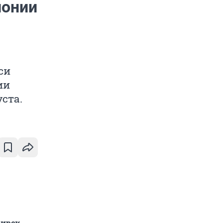
лонии
си
ии
ста.
ирск,