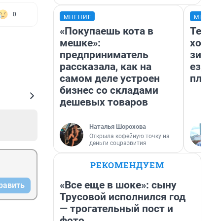
0
МНЕНИЕ
МНЕНИ
«Покупаешь кота в
Тепло
мешке»:
холод
предприниматель
зимой
рассказала, как на
ездит
самом деле устроен
плюсы
бизнес со складами
дешевых товаров
Наталья Шорохова
Открыла кофейную точку на
деньги соцразвития
РЕКОМЕНДУЕМ
«Все еще в шоке»: сыну
равить
Трусовой исполнился год
— трогательный пост и
фото