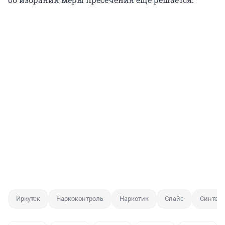
Иркутск
Наркоконтроль
Наркотик
Спайс
Синтети