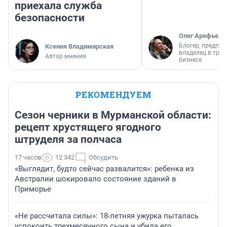
приехала служба
безопасности
Олег Арефьев
Блогер, предпри
Ксения Владимирская
владелец в тра
Автор мнения
бизнесе
РЕКОМЕНДУЕМ
Сезон черники в Мурманской области:
рецепт хрустящего ягодного
штруделя за полчаса
17 часов
12 342
Обсудить
«Выглядит, будто сейчас развалится»: ребенка из
Австралии шокировало состояние зданий в
Приморье
«Не рассчитала силы»: 18-летняя ужурка пыталась
успокоить трехмесячного сына и убила его