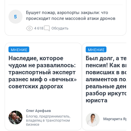
Бушует пожар, аэропорты закрыли: что
5
происходит после массовой атаки дронов
4 618
Обсудить
МНЕНИЕ
МНЕНИЕ
Наследие, которое
Был долг, а те
чудом не развалилось:
пенсия! Как вм
транспортный эксперт
повисших в во
разнес миф о «вечных»
алиментов пол
советских дорогах
реальные день
разбор иркутск
юриста
Олег Арефьев
Блогер, предприниматель,
Маргарита Яро
владелец в транспортном
бизнесе