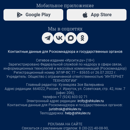
Мобильное приложение
Google Play
App Store
Мы в соцсетях
Контактные данные для Роскомнадзора и государственных органов
Сетевое издание «Ирсити.ру» (18+)
Зарегистрировано Федеральной службой по надзору в сфере связи,
информационных технологий и массовых коммуникаций (Роскомнадзор)
Регистрационный номер ЭЛ № ФС 77 – 83655 от 26.07.2022 г.
Учредитель: Общество с ограниченной ответственностью "ИНТЕРНЕТ
ТЕХНОЛОГИИ"
Главный редактор: Кузнецова Зоя Валерьевна
Адрес редакции: 664022, Россия, г. Иркутск, ул. Советская, стр. 42, пом. 7
(офис 206),
телефон +7 (924) 603 02 71
Электронный адрес редакции:
ircity@shkulev.ru
Контактные данные для Роскомнадзора и государственных органов:
juristnsk@shkulev.ru
Техподдержка:
help@shkulev.ru
РЕКЛАМА НА САЙТЕ
Связаться с рекламным отделом: 8 (30-22) 40-08-90,