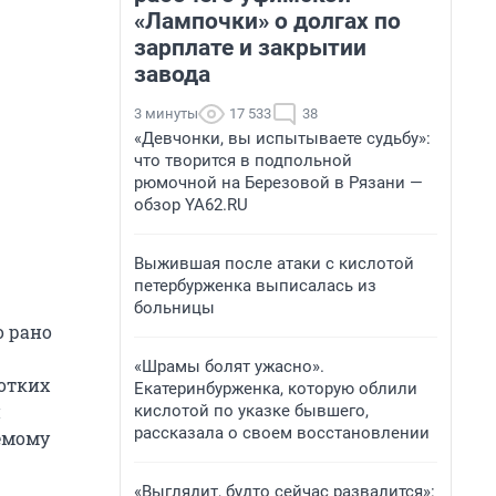
«Лампочки» о долгах по
зарплате и закрытии
завода
3 минуты
17 533
38
«Девчонки, вы испытываете судьбу»:
что творится в подпольной
рюмочной на Березовой в Рязани —
обзор YA62.RU
Выжившая после атаки с кислотой
петербурженка выписалась из
больницы
о рано
«Шрамы болят ужасно».
отких
Екатеринбурженка, которую облили
и
кислотой по указке бывшего,
рассказала о своем восстановлении
емому
«Выглядит, будто сейчас развалится»: