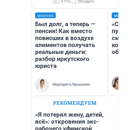
4 773
Обсудить
МНЕНИЕ
МНЕНИ
Был долг, а теперь —
«Спут
пенсия! Как вместо
пургу»
повисших в воздухе
смерт
алиментов получать
котор
реальные деньги:
обнар
разбор иркутского
юриста
Маргарита Ярошенко
РЕКОМЕНДУЕМ
«Я потерял жену, детей,
всё»: откровения экс-
рабочего уфимской