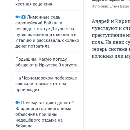
Андрей и Кирилл не п
честная рецензия
Источник: 
Елена Вахру
Лимонные сады,
Андрей и Кирил
европейский Байкал и
чувствуют и с
очередь к статуе Джульетты:
путешественница съездила в
преступление и
Италию и рассказала, сколько
пола. На днях 
денег потратила
теперь система 
колонию или м
Подышим. Какую погоду
обещают в Иркутске 9 августа
На Черноморском побережье
закрыли пляжи: что там
происходит
Почему так дико дорого?
Владелица гостевого дома
объяснила причины
недешёвого отдыха на
Байкале