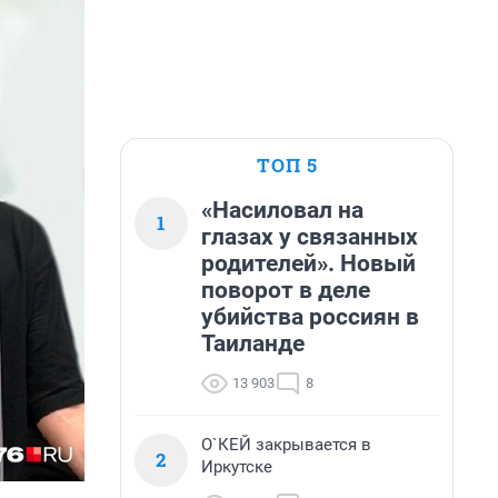
ТОП 5
«Насиловал на
1
глазах у связанных
родителей». Новый
поворот в деле
убийства россиян в
Таиланде
13 903
8
О`КЕЙ закрывается в
2
Иркутске