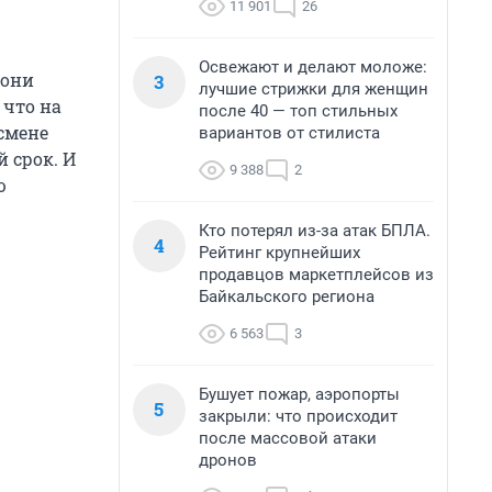
11 901
26
Освежают и делают моложе:
 они
3
лучшие стрижки для женщин
, что на
после 40 — топ стильных
смене
вариантов от стилиста
 срок. И
9 388
2
ю
Кто потерял из-за атак БПЛА.
4
Рейтинг крупнейших
продавцов маркетплейсов из
Байкальского региона
6 563
3
Бушует пожар, аэропорты
5
закрыли: что происходит
после массовой атаки
дронов