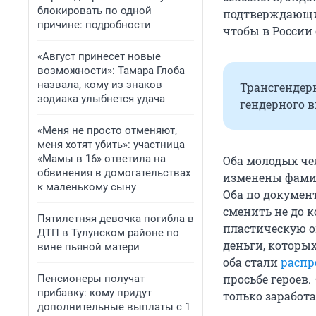
блокировать по одной
подтверждающие
причине: подробности
чтобы в России
«Август принесет новые
возможности»: Тамара Глоба
назвала, кому из знаков
Трансгендер
зодиака улыбнется удача
гендерного 
«Меня не просто отменяют,
меня хотят убить»: участница
«Мамы в 16» ответила на
Оба молодых че
обвинения в домогательствах
изменены фамил
к маленькому сыну
Оба по докумен
сменить не до 
Пятилетняя девочка погибла в
пластическую о
ДТП в Тулунском районе по
деньги, которых
вине пьяной матери
оба стали
распр
просьбе героев.
Пенсионеры получат
прибавку: кому придут
только заработ
дополнительные выплаты с 1