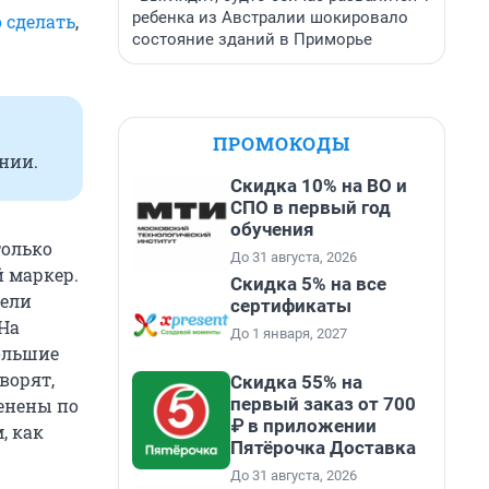
ребенка из Австралии шокировало
 сделать
,
состояние зданий в Приморье
ПРОМОКОДЫ
нии.
Скидка 10% на ВО и
СПО в первый год
обучения
только
До 31 августа, 2026
 маркер.
Скидка 5% на все
пели
сертификаты
 На
До 1 января, 2027
ольшие
ворят,
Скидка 55% на
первый заказ от 700
менены по
₽ в приложении
, как
Пятёрочка Доставка
До 31 августа, 2026