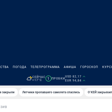
СТВА
ПОГОДА
ТЕЛЕПРОГРАММА
АФИША
ГОРОСКОП
КУРС
USD 82,17
СЕЙЧАС
1
ПРОБКИ
+17°C
EUR 94,84
е закрыли
Летчики пропавшего самолета спаслись
О`КЕЙ закрывает
ЮЗИВ