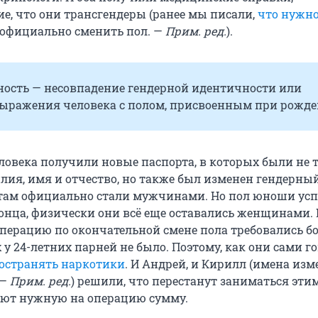
, что они трансгендеры (ранее мы писали,
что нужно
 официально сменить пол. —
Прим. ред.
).
ность — несовпадение гендерной идентичности или
выражения человека с полом, присвоенным при рожде
ловека получили новые паспорта, в которых были не 
ия, имя и отчество, но также был изменен гендерный
там официально стали мужчинами. Но пол юноши ус
конца, физически они всё еще оставались женщинами.
перацию по окончательной смене пола требовались б
 у 24-летних парней не было. Поэтому, как они сами го
остранять наркотики
. И Андрей, и Кирилл (имена из
 —
Прим. ред.
) решили, что перестанут заниматься этим
ают нужную на операцию сумму.