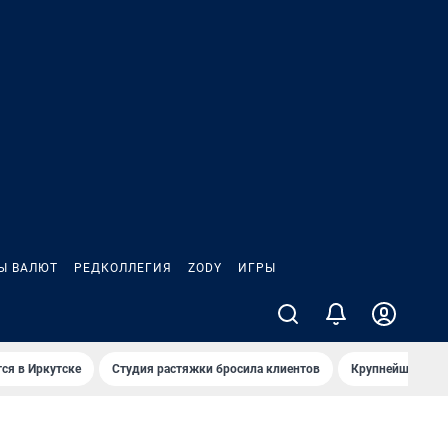
Ы ВАЛЮТ
РЕДКОЛЛЕГИЯ
ZODY
ИГРЫ
ся в Иркутске
Студия растяжки бросила клиентов
Крупнейшие про