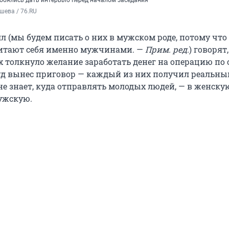
обоялись дать интервью перед началом заседания
шева / 76.RU
л (мы будем писать о них в мужском роде, потому что
читают себя именно мужчинами. —
Прим. ред.
) говорят
х толкнуло желание заработать денег на операцию по 
суд вынес приговор — каждый из них получил реальный
не знает, куда отправлять молодых людей, — в женску
ужскую.