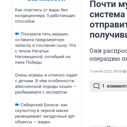
Почти м
Как спастись от жары без
система 
кондиционера: 5 работающих
способов
отправит
получив
Покорила пять вершин,
оставила предсмертную
записку и послание сыну. Что
Они распрос
с телом Натальи
Наговициной, погибшей на
операцию п
пике Победы
13 июня 2022, 09:00
Очень игривы и отлично ладят
с детьми. В чём особенности
1
коммент
абиссинской породы кошек —
разбираемся с экспертом
Сибирский Бэнкси: как
скульптор в черной маске
развешивает загадочные арт-
объекты — видео