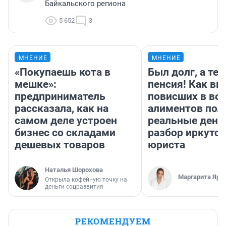
Байкальского региона
5 652
3
МНЕНИЕ
МНЕНИЕ
«Покупаешь кота в
Был долг, а те
мешке»:
пенсия! Как вм
предприниматель
повисших в во
рассказала, как на
алиментов пол
самом деле устроен
реальные день
бизнес со складами
разбор иркутск
дешевых товаров
юриста
Наталья Шорохова
Маргарита Яро
Открыла кофейную точку на
деньги соцразвития
РЕКОМЕНДУЕМ