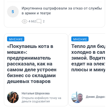
Иркутянина оштрафовали за отказ от службы
5
в армии и театре
4 662
2
МНЕНИЕ
МНЕНИЕ
«Покупаешь кота в
Тепло для бюд
мешке»:
холодно в сало
предприниматель
зимой. Водител
рассказала, как на
ездит на элект
самом деле устроен
плюсы и мину
бизнес со складами
дешевых товаров
Наталья Шорохова
Денис Дедюхи
Открыла кофейную точку на
деньги соцразвития