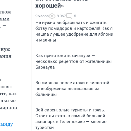
хорошей»
ством
9 часов
8 067
5
иями
Не нужно выбрасывать и сжигать
, —
ботву помидоров и картофеля! Как я
нашла лучшее удобрение для яблони
и малины
нную
Как приготовить хачапури —
зания
несколько рецептов от жительницы
Барнаула
с
Выжившая после атаки с кислотой
росят
петербурженка выписалась из
ть, как
больницы
ельные
мирнов.
Вой сирен, злые туристы и грязь.
Стоит ли ехать в самый большой
аквапарк в Геленджике — мнение
амиду
туристки