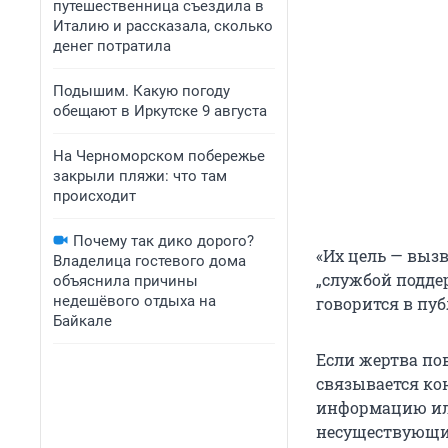
путешественница съездила в
Италию и рассказала, сколько
денег потратила
Подышим. Какую погоду
обещают в Иркутске 9 августа
На Черноморском побережье
закрыли пляжи: что там
происходит
Почему так дико дорого?
«Их цель — вызв
Владелица гостевого дома
„службой подде
объяснила причины
недешёвого отдыха на
говорится в пу
Байкале
Если жертва пов
связывается ко
информацию или
несуществующи