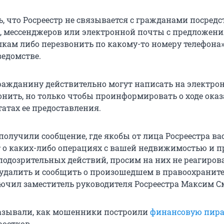
, что Росреестр не связывается с гражданами посред
, мессенджеров или электронной почты с предложен
лкам либо перезвонить по какому-то номеру телефона»
едомстве.
гражданину действительно могут написать на электро
онить, но только чтобы проинформировать о ходе ока
татах ее предоставления.
получили сообщение, где якобы от лица Росреестра ва
о каких-либо операциях с вашей недвижимостью и п
подозрительных действий, просим на них не реагирова
удалить и сообщить о произошедшем в правоохранит
ючил заместитель руководителя Росреестра Максим С
азывали, как мошенники построили
финансовую пир
ростков.