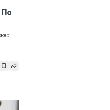
 По
ожет