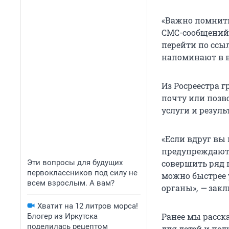
«Важно помнить
СМС-сообщений
перейти по ссы
напоминают в в
Из Росреестра 
почту или позв
услуги и резуль
«Если вдруг вы 
предупреждают 
Эти вопросы для будущих
совершить ряд 
первоклассников под силу не
можно быстрее 
всем взрослым. А вам?
органы»
, —
закл
Хватит на 12 литров морса!
Ранее мы расск
Блогер из Иркутска
поделилась рецептом
для детей и под