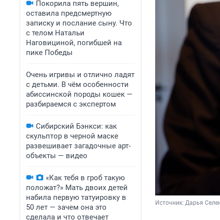
Покорила пять вершин,
оставила предсмертную
записку и послание сыну. Что
с телом Натальи
Наговициной, погибшей на
пике Победы
Очень игривы и отлично ладят
с детьми. В чём особенности
абиссинской породы кошек —
разбираемся с экспертом
Сибирский Бэнкси: как
скульптор в черной маске
развешивает загадочные арт-
объекты — видео
«Как тебя в гроб такую
положат?» Мать двоих детей
набила первую татуировку в
Источник: 
Дарья Селен
50 лет — зачем она это
сделала и что отвечает