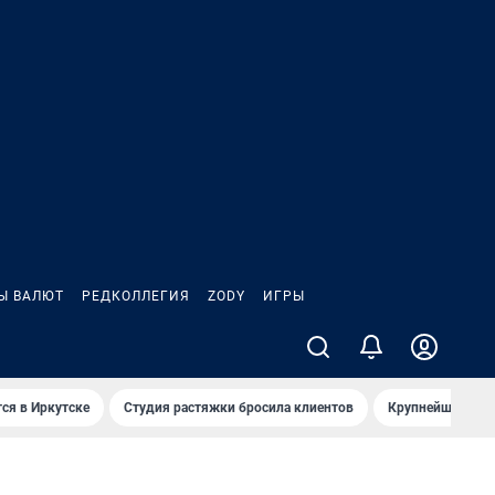
Ы ВАЛЮТ
РЕДКОЛЛЕГИЯ
ZODY
ИГРЫ
ся в Иркутске
Студия растяжки бросила клиентов
Крупнейшие про