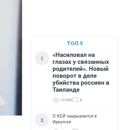
ТОП 5
«Насиловал на
1
глазах у связанных
родителей». Новый
поворот в деле
убийства россиян в
Таиланде
13 939
8
О`КЕЙ закрывается в
2
Иркутске