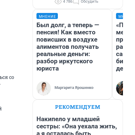
4 786
Обсудить
МНЕНИЕ
МНЕНИ
Был долг, а теперь —
«Поку
пенсия! Как вместо
мешке
повисших в воздухе
предп
алиментов получать
расска
реальные деньги:
самом
разбор иркутского
бизне
юриста
дешев
ься со
—
Маргарита Ярошенко
РЕКОМЕНДУЕМ
й
Накипело у младшей
сестры: «Она уехала жить,
а я осталась быть