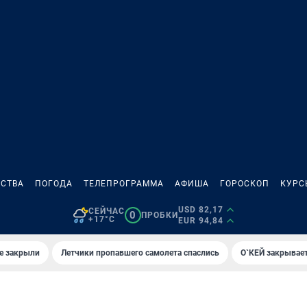
СТВА
ПОГОДА
ТЕЛЕПРОГРАММА
АФИША
ГОРОСКОП
КУРС
USD 82,17
СЕЙЧАС
0
ПРОБКИ
+17°C
EUR 94,84
е закрыли
Летчики пропавшего самолета спаслись
О`КЕЙ закрывает