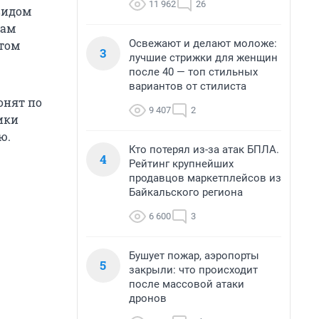
11 962
26
видом
гам
Освежают и делают моложе:
этом
3
лучшие стрижки для женщин
после 40 — топ стильных
вариантов от стилиста
онят по
9 407
2
ики
ю.
Кто потерял из-за атак БПЛА.
4
Рейтинг крупнейших
продавцов маркетплейсов из
Байкальского региона
6 600
3
Бушует пожар, аэропорты
5
закрыли: что происходит
после массовой атаки
дронов