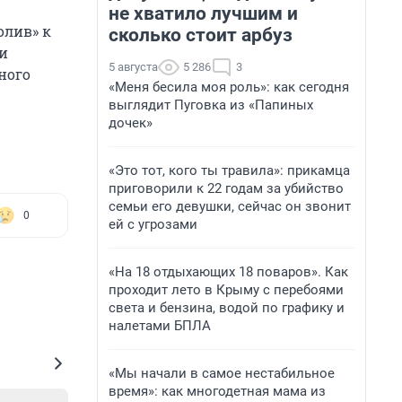
не хватило лучшим и
олив» к
сколько стоит арбуз
ли
5 августа
5 286
3
ного
«Меня бесила моя роль»: как сегодня
выглядит Пуговка из «Папиных
дочек»
«Это тот, кого ты травила»: прикамца
приговорили к 22 годам за убийство
семьи его девушки, сейчас он звонит
0
ей с угрозами
«На 18 отдыхающих 18 поваров». Как
проходит лето в Крыму с перебоями
света и бензина, водой по графику и
налетами БПЛА
«Мы начали в самое нестабильное
время»: как многодетная мама из