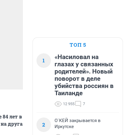
ТОП 5
«Насиловал на
1
глазах у связанных
родителей». Новый
поворот в деле
убийства россиян в
Таиланде
12 955
7
 84 лет в
О`КЕЙ закрывается в
 на друга
2
Иркутске