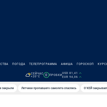
СТВА
ПОГОДА
ТЕЛЕПРОГРАММА
АФИША
ГОРОСКОП
КУРС
USD 81,41
СЕЙЧАС
0
ПРОБКИ
+20°C
EUR 94,06
е закрыли
Летчики пропавшего самолета спаслись
О`КЕЙ закрывает