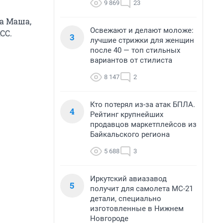
9 869
23
на Маша,
Освежают и делают моложе:
СС.
3
лучшие стрижки для женщин
после 40 — топ стильных
вариантов от стилиста
8 147
2
Кто потерял из-за атак БПЛА.
4
Рейтинг крупнейших
продавцов маркетплейсов из
Байкальского региона
5 688
3
Иркутский авиазавод
5
получит для самолета МС-21
детали, специально
изготовленные в Нижнем
Новгороде