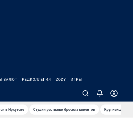
Ы ВАЛЮТ
РЕДКОЛЛЕГИЯ
ZODY
ИГРЫ
ся в Иркутске
Студия растяжки бросила клиентов
Крупнейшие про