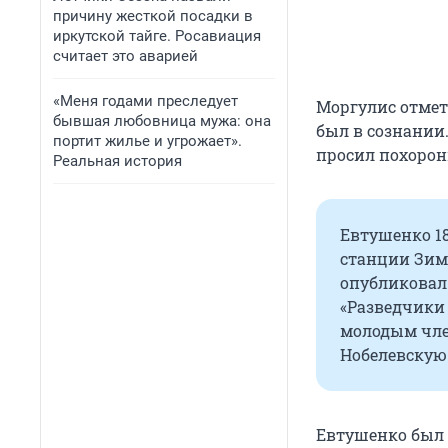
причину жесткой посадки в
иркутской тайге. Росавиация
считает это аварией
«Меня годами преследует
Моргулис отмет
бывшая любовница мужа: она
был в сознании
портит жилье и угрожает».
просил похорон
Реальная история
Евтушенко 18
станции Зима
опубликовал 
«Разведчики 
молодым член
Нобелевскую 
Евтушенко был н