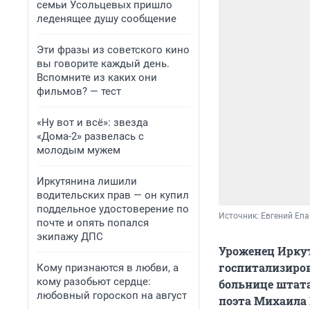
семьи Усольцевых пришло
леденящее душу сообщение
Эти фразы из советского кино
вы говорите каждый день.
Вспомните из каких они
фильмов? — тест
«Ну вот и всё»: звезда
«Дома-2» развелась с
молодым мужем
Иркутянина лишили
водительских прав — он купил
поддельное удостоверение по
Источник: 
Евгений Еп
почте и опять попался
экипажу ДПС
Уроженец Иркут
госпитализиров
Кому признаются в любви, а
кому разобьют сердце:
больнице штата
любовный гороскоп на август
поэта Михаила