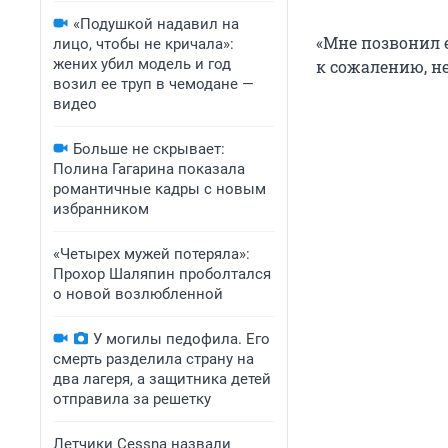
«Подушкой надавил на
«Мне позвонил 
лицо, чтобы не кричала»:
жених убил модель и год
к сожалению, не
возил ее труп в чемодане —
видео
Больше не скрывает:
Полина Гагарина показала
романтичные кадры с новым
избранником
«Четырех мужей потеряла»:
Прохор Шаляпин проболтался
о новой возлюбленной
У могилы педофила. Его
смерть разделила страну на
два лагеря, а защитника детей
отправила за решетку
Летчики Cessna назвали