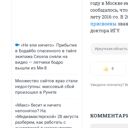
году в Москве 
сообщалось, чт
лету 2016-го. В
присвоены
зван
доктора ИГУ.
«Не ели ничего». Прибытие
Иркутская область
в Бодайбо спасенного в тайге
экипажа Cessna сняли на
видео — летчики бодро
вышли из Ми-8
0
Множество сайтов враз стали
Увидели опечатку? В
недоступны: массовый сбой
произошел в Рунете
«Макс» бесит и ничего
непонятно? На
КОММЕНТАР
«Медиамастерской» 28 августа
разберем, как работать с