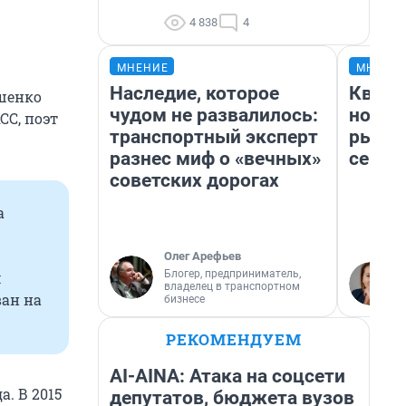
4 838
4
МНЕНИЕ
МНЕНИ
Наследие, которое
Кварт
шенко
чудом не развалилось:
но де
СС, поэт
транспортный эксперт
рынок
разнес миф о «вечных»
сейча
советских дорогах
а
Олег Арефьев
Блогер, предприниматель,
м
владелец в транспортном
ван на
бизнесе
РЕКОМЕНДУЕМ
AI-AINA: Атака на соцсети
. В 2015
депутатов, бюджета вузов