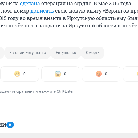
ему была
сделана
операция на сердце. В мае 2016 года
о поэт номер
дописать
свою новую книгу «Берингов пр
 2015 году во время визита в Иркутскую область ему бы
ия почётного гражданина Иркутской области и почёт
Евгений Евтушенко
Евтушенко
Смерть
0
0
0
ыделите фрагмент и нажмите Ctrl+Enter
ИИ
0