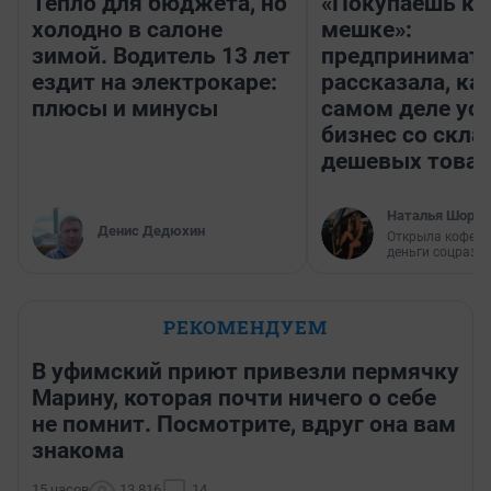
Тепло для бюджета, но
«Покупаешь ко
холодно в салоне
мешке»:
зимой. Водитель 13 лет
предпринимат
ездит на электрокаре:
рассказала, как
плюсы и минусы
самом деле ус
бизнес со скл
дешевых това
Наталья Шорох
Денис Дедюхин
Открыла кофейн
деньги соцразв
РЕКОМЕНДУЕМ
В уфимский приют привезли пермячку
Марину, которая почти ничего о себе
не помнит. Посмотрите, вдруг она вам
знакома
15 часов
13 816
14