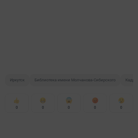
Иркутск
Библиотека имени Молчанова-Сибирского
Кадро
0
0
0
0
0