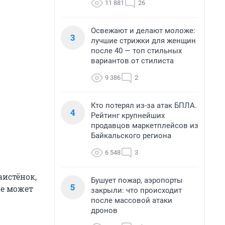
11 881
26
Освежают и делают моложе:
3
лучшие стрижки для женщин
после 40 — топ стильных
вариантов от стилиста
9 386
2
Кто потерял из-за атак БПЛА.
4
Рейтинг крупнейших
продавцов маркетплейсов из
Байкальского региона
6 548
3
аистёнок,
Бушует пожар, аэропорты
5
не может
закрыли: что происходит
после массовой атаки
дронов