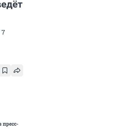
ведёт
 7
 пресс-