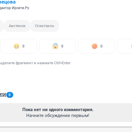
нецова
дактор Ирсити.Ру
Аистенок
Спектакль
0
0
0
ыделите фрагмент и нажмите Ctrl+Enter
ИИ
0
Пока нет ни одного комментария.
Начните обсуждение первым!