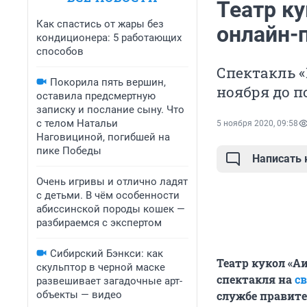
Театр к
Как спастись от жары без
онлайн-
кондиционера: 5 работающих
способов
Спектакль «В
Покорила пять вершин,
ноября до п
оставила предсмертную
записку и послание сыну. Что
с телом Натальи
5 ноября 2020, 09:58
Наговициной, погибшей на
пике Победы
Написать
Очень игривы и отлично ладят
с детьми. В чём особенности
абиссинской породы кошек —
разбираемся с экспертом
Сибирский Бэнкси: как
Театр кукол «А
скульптор в черной маске
спектакля на
св
развешивает загадочные арт-
объекты — видео
службе правите