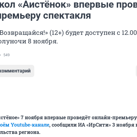
укол «Аистёнок» впервые про
премьеру спектакля
озвращайся!» (12+) будет доступен с 12.00
олуночи 8 ноября.
549
 комментарий
истёное» 7 ноября впервые проведёт онлайн-премьеру
оём Youtube-канале
, сообщили ИА «ИрСити» 3 ноября в
льства региона.