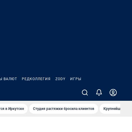
Ы ВАЛЮТ
РЕДКОЛЛЕГИЯ
ZODY
ИГРЫ
ся в Иркутске
Студия растяжки бросила клиентов
Крупнейшие про