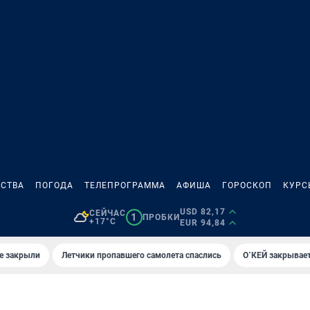
СТВА
ПОГОДА
ТЕЛЕПРОГРАММА
АФИША
ГОРОСКОП
КУРС
USD 82,17
СЕЙЧАС
1
ПРОБКИ
+17°C
EUR 94,84
е закрыли
Летчики пропавшего самолета спаслись
О`КЕЙ закрывает