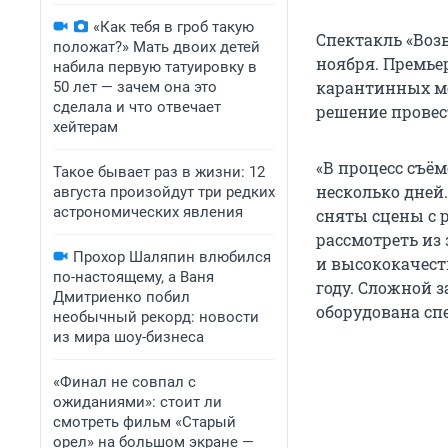
«Как тебя в гроб такую
Спектакль «Возв
положат?» Мать двоих детей
ноября. Премьер
набила первую татуировку в
карантинных ме
50 лет — зачем она это
сделала и что отвечает
решение провес
хейтерам
«В процесс съё
Такое бывает раз в жизни: 12
несколько дней
августа произойдут три редких
астрономических явления
сняты сцены с 
рассмотреть из
Прохор Шаляпин влюбился
и высококачест
по-настоящему, а Ваня
году. Сложной з
Дмитриенко побил
оборудована сп
необычный рекорд: новости
из мира шоу-бизнеса
«Финал не совпал с
ожиданиями»: стоит ли
смотреть фильм «Старый
орел» на большом экране —