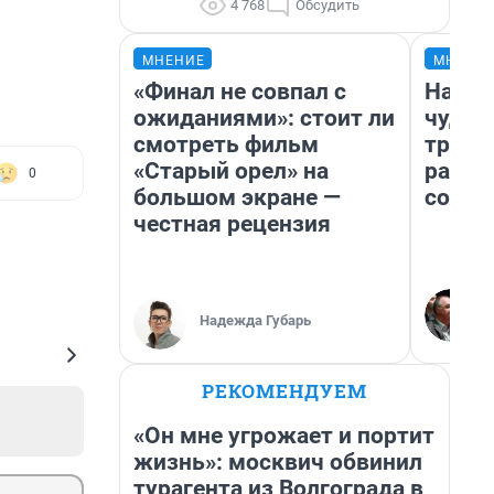
4 768
Обсудить
МНЕНИЕ
МНЕНИ
«Финал не совпал с
Насле
ожиданиями»: стоит ли
чудом
смотреть фильм
транс
«Старый орел» на
разне
0
большом экране —
совет
честная рецензия
Надежда Губарь
РЕКОМЕНДУЕМ
«Он мне угрожает и портит
жизнь»: москвич обвинил
турагента из Волгограда в