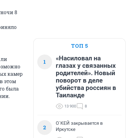
уночи 8
риняло
ТОП 5
«Насиловал на
ыли
1
глазах у связанных
возможно
родителей». Новый
вых камер
поворот в деле
в этом
убийства россиян в
го была
Таиланде
нии.
13 900
8
О`КЕЙ закрывается в
2
Иркутске