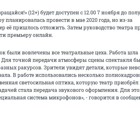
ращайся!» (12+) будет доступен с 12.00 7 ноября до пол
у планировалась провести в мае 2020 года, но из-за
р её пришлось отложить. Затем руководство театра п
ти премьеру онлайн.
мок были вовлечены все театральные цеха. Работа шла
. Для точной передачи атмосферы сцены спектакля б
разных ракурсов. Зрители увидят детали, которые не
 зала. В работе использовались несколько полнокадро
венная светосильная оптика, которую театр приобрёл 
адачей стала передача звукового оформления. Для это
ециальная система микрофонов», - говорится в сообще