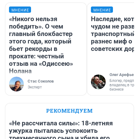
МНЕНИЕ
МНЕНИЕ
«Никого нельзя
Наследие, кото
победить». О чем
чудом не разва
главный блокбастер
транспортный 
этого года, который
разнес миф о 
бьет рекорды в
советских доро
прокате: честный
отзыв на «Одиссею»
Нолана
Олег Арефьев
Блогер, предпри
Стас Соколов
владелец в тра
Эксперт
бизнесе
РЕКОМЕНДУЕМ
«Не рассчитала силы»: 18-летняя
ужурка пыталась успокоить
трехмесячного сына и убила его