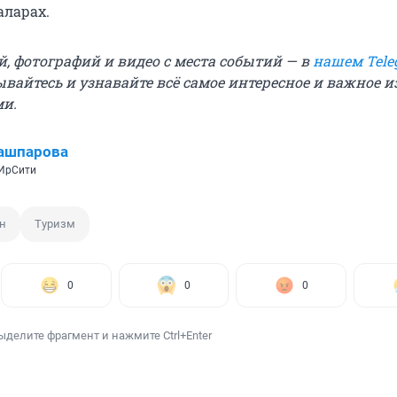
аларах.
й, фотографий и видео с места событий — в
нашем Tele
ывайтесь и узнавайте всё самое интересное и важное 
ми.
ашпарова
 ИрСити
н
Туризм
0
0
0
ыделите фрагмент и нажмите Ctrl+Enter