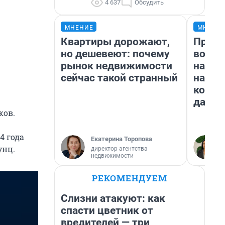
4 637
Обсудить
МНЕНИЕ
МНЕНИ
Квартиры дорожают,
Прода
но дешевеют: почему
возьм
рынок недвижимости
нам г
сейчас такой странный
налог
косне
даже 
ков.
4 года
Екатерина Торопова
унц.
директор агентства
недвижимости
РЕКОМЕНДУЕМ
Слизни атакуют: как
спасти цветник от
вредителей — три