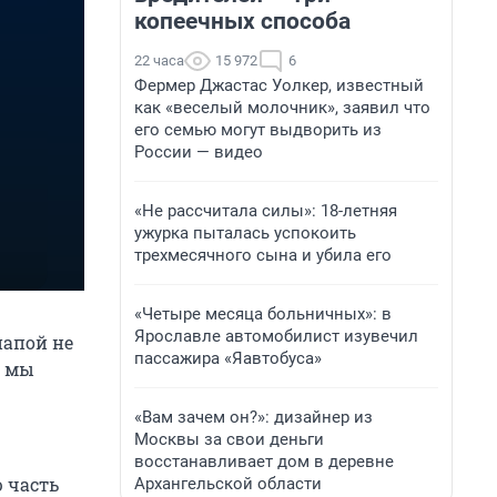
копеечных способа
22 часа
15 972
6
Фермер Джастас Уолкер, известный
как «веселый молочник», заявил что
его семью могут выдворить из
России — видео
«Не рассчитала силы»: 18-летняя
ужурка пыталась успокоить
трехмесячного сына и убила его
«Четыре месяца больничных»: в
Ярославле автомобилист изувечил
папой не
пассажира «Яавтобуса»
, мы
«Вам зачем он?»: дизайнер из
Москвы за свои деньги
восстанавливает дом в деревне
ю часть
Архангельской области