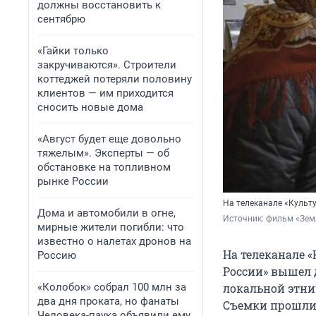
должны восстановить к
сентябрю
«Гайки только
закручиваются». Строители
коттеджей потеряли половину
клиентов — им приходится
сносить новые дома
«Август будет еще довольно
тяжелым». Эксперты — об
обстановке на топливном
рынке России
На телеканале «Культ
Дома и автомобили в огне,
Источник: 
фильм «Земл
мирные жители погибли: что
известно о налетах дронов на
На телеканале 
Россию
России» вышел
«Колобок» собрал 100 млн за
локальной этни
два дня проката, но фанаты
Съемки прошли 
Человека-паука объявили ему