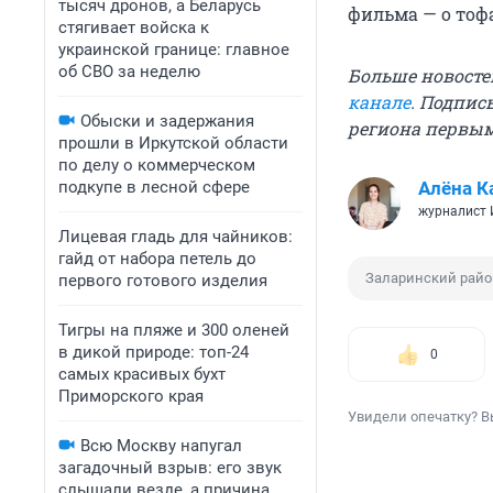
тысяч дронов, а Беларусь
фильма — о тоф
стягивает войска к
украинской границе: главное
об СВО за неделю
Больше новосте
канале
. Подпис
Обыски и задержания
региона первы
прошли в Иркутской области
по делу о коммерческом
подкупе в лесной сфере
Алёна К
журналист
Лицевая гладь для чайников:
гайд от набора петель до
Заларинский райо
первого готового изделия
Тигры на пляже и 300 оленей
в дикой природе: топ-24
0
самых красивых бухт
Приморского края
Увидели опечатку? В
Всю Москву напугал
загадочный взрыв: его звук
слышали везде, а причина