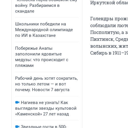
Иркутской облас
войну. Разбираемся в
скандале
Голендры прожи
Школьники победили на
соблюдали лютер
Международной олимпиаде
Посполитую, а 
по ИИ в Казахстане
Пихтинск, Сред
волынских, жит
Побережье Анапы
Сибирь в 1911–19
заполонили ядовитые
медузы: что происходит с
пляжами
Рабочий день хотят сократить,
но только летом — и вот
почему. Новости 7 августа
Нагиева не узнать! Как
выглядели звезды культовой
«Каменской» 27 лет назад
Звездные гости в 500-