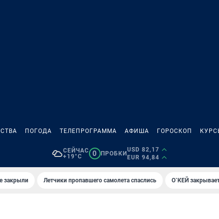
СТВА
ПОГОДА
ТЕЛЕПРОГРАММА
АФИША
ГОРОСКОП
КУРС
USD 82,17
СЕЙЧАС
0
ПРОБКИ
+19°C
EUR 94,84
е закрыли
Летчики пропавшего самолета спаслись
О`КЕЙ закрывает