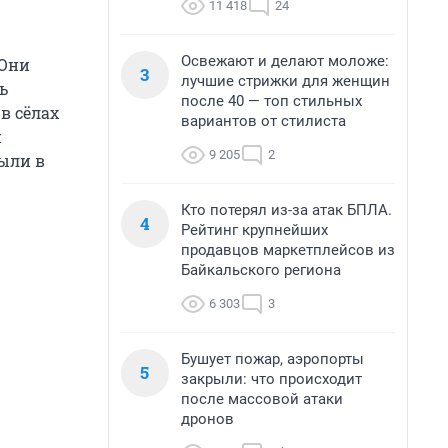
11 418
24
Освежают и делают моложе:
 Они
3
лучшие стрижки для женщин
ь
после 40 — топ стильных
в сёлах
вариантов от стилиста
и
9 205
2
ыли в
Кто потерял из-за атак БПЛА.
4
Рейтинг крупнейших
продавцов маркетплейсов из
Байкальского региона
6 303
3
Бушует пожар, аэропорты
5
закрыли: что происходит
после массовой атаки
дронов