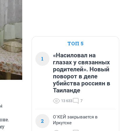
ТОП 5
«Насиловал на
1
глазах у связанных
родителей». Новый
поворот в деле
убийства россиян в
Таиланде
13 633
7
ы
О`КЕЙ закрывается в
оне.
2
Иркутске
му