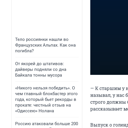
Тело россиянки нашли во
Французских Альпах. Как она
погибла?
От якорей до штативов:
дайверы подняли со дна
Байкала тонны мусора
— К старшим у н
«Никого нельзя победить». О
чем главный блокбастер этого
называл, у нас 
года, который бьет рекорды в
строго должны 
прокате: честный отзыв на
рассказывает м
«Одиссею» Нолана
Россию атаковали больше 200
Выпуск о голенд