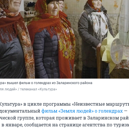
ура» вышел фильм о голендрах из Заларинского района
я людей» / телеканал «Культура»
«Культура» в цикле программы «Неизвестные маршрут
 документальный
фильм «Земля людей» о голендрах
—
ческой группе, которая проживает в Заларинском рай
в январе, сообщается на странице агентства по туриз