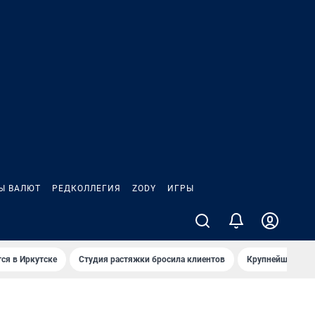
Ы ВАЛЮТ
РЕДКОЛЛЕГИЯ
ZODY
ИГРЫ
ся в Иркутске
Студия растяжки бросила клиентов
Крупнейшие про