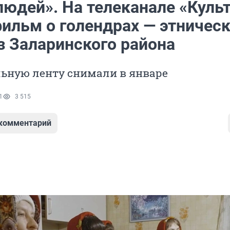
людей». На телеканале «Куль
ильм о голендрах — этничес
з Заларинского района
ьную ленту снимали в январе
1
3 515
 комментарий