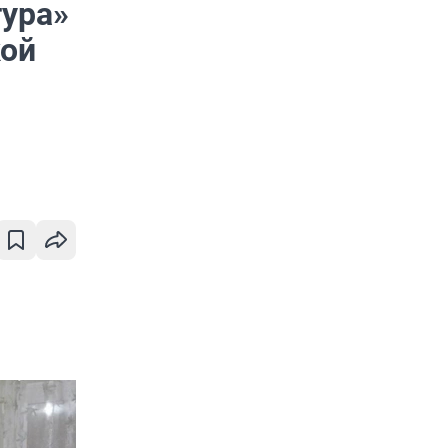
тура»
кой