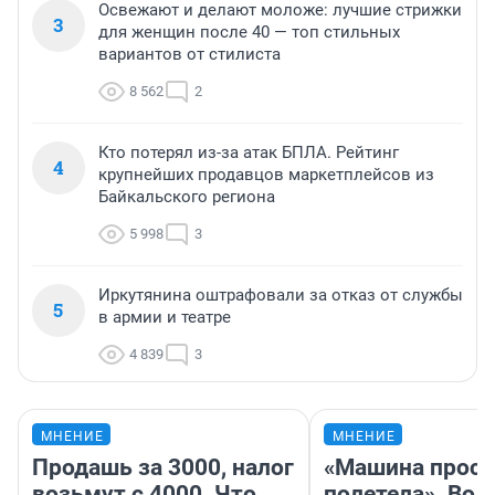
Освежают и делают моложе: лучшие стрижки
3
для женщин после 40 — топ стильных
вариантов от стилиста
8 562
2
Кто потерял из-за атак БПЛА. Рейтинг
4
крупнейших продавцов маркетплейсов из
Байкальского региона
5 998
3
Иркутянина оштрафовали за отказ от службы
5
в армии и театре
4 839
3
МНЕНИЕ
МНЕНИЕ
Продашь за 3000, налог
«Машина прост
возьмут с 4000. Что
полетела». Вод