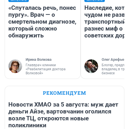
«Спуталась речь, понес
Наследие, кото
пургу». Врач — о
чудом не разва
смертельном диагнозе,
транспортный 
который сложно
разнес миф о 
обнаружить
советских доро
Ирина Волкова
Олег Арефьев
Главврач клиники
Блогер, предпри
«Реабилитация доктора
владелец в тра
Волковой»
бизнесе
РЕКОМЕНДУЕМ
Новости ХМАО за 5 августа: муж дает
деньги Айзе, вартовчанин оголился
возле ТЦ, откроются новые
поликлиники