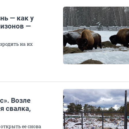
нь — как у
бизонов —
родить на их
с». Возле
я свалка,
открыть ее снова