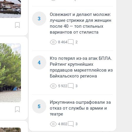
Освежают и делают моложе:
3
лучшие стрижки для женщин
после 40 — топ стильных
вариантов от стилиста
8 464
2
Кто потерял из-за атак БПЛА.
4
Рейтинг крупнейших
продавцов маркетплейсов из
Байкальского региона
5 922
3
Иркутянина оштрафовали за
5
отказ от службы в армии и
театре
4 802
3