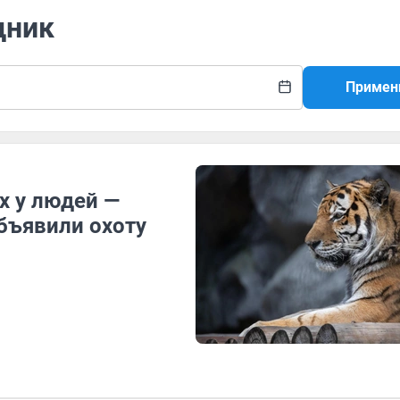
дник
Примен
х у людей —
бъявили охоту