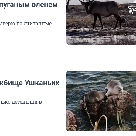
епуганым оленем
 зверю на считанные
ежбище Ушканьих
лько детеныши в