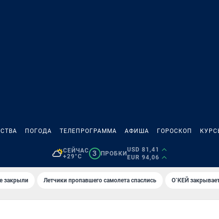
СТВА
ПОГОДА
ТЕЛЕПРОГРАММА
АФИША
ГОРОСКОП
КУРС
USD 81,41
СЕЙЧАС
3
ПРОБКИ
+29°C
EUR 94,06
е закрыли
Летчики пропавшего самолета спаслись
О`КЕЙ закрывает