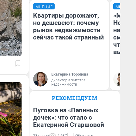
МНЕНИЕ
МНЕНИЕ
Квартиры дорожают,
«Мы ви
но дешевеют: почему
Нолана
рынок недвижимости
настро
сейчас такой странный
смотре
чтобы 
выгляд
Екатерина Торопова
На
директор агентства
недвижимости
РЕКОМЕНДУЕМ
Пуговка из «Папиных
дочек»: что стало с
Екатериной Старшовой
18 часов
2 687
Обсудить