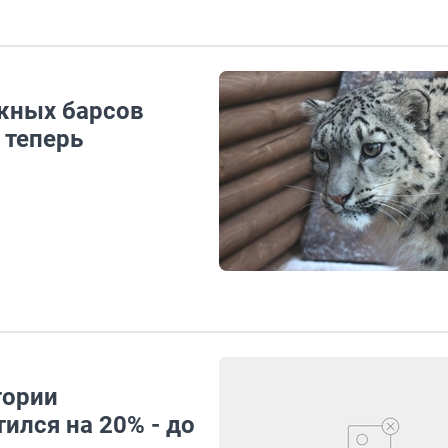
жных барсов
 теперь
тории
ился на 20% - до