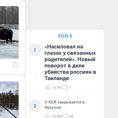
ТОП 5
«Насиловал на
1
глазах у связанных
родителей». Новый
поворот в деле
убийства россиян в
Таиланде
13 191
7
О`КЕЙ закрывается в
2
Иркутске
10 535
24