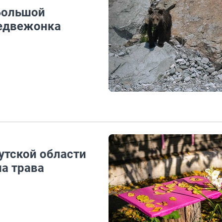
 Большой
медвежонка
кутской области
а трава