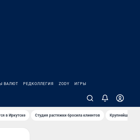
Ы ВАЛЮТ
РЕДКОЛЛЕГИЯ
ZODY
ИГРЫ
ся в Иркутске
Студия растяжки бросила клиентов
Крупнейшие про