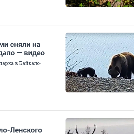
ми сняли на
дало — видео
арка в Байкало-
ало-Ленского