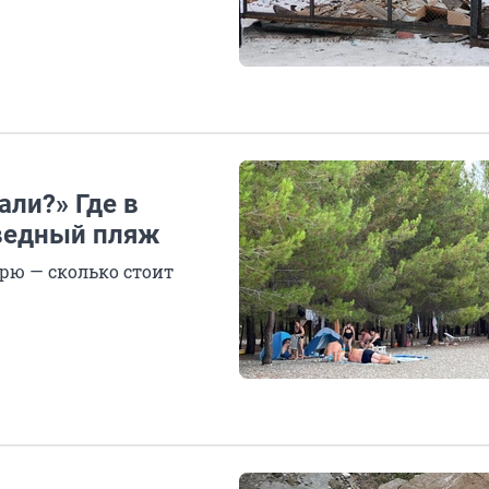
али?» Где в
ведный пляж
рю — сколько стоит