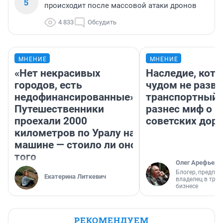
5
происходит после массовой атаки дронов
4 833
Обсудить
МНЕНИЕ
МНЕНИЕ
«Нет некрасивых
Наследие, кото
городов, есть
чудом не разва
недофинансированные».
транспортный 
Путешественники
разнес миф о 
проехали 2000
советских доро
километров по Уралу на
машине — стоило ли оно
того
Олег Арефьев
Блогер, предпри
Екатерина Литкевич
владелец в тра
бизнесе
РЕКОМЕНДУЕМ