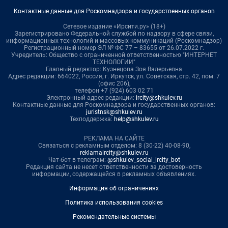
Контактные данные для Роскомнадзора и государственных органов
Сетевое издание «Ирсити.ру» (18+)
Зарегистрировано Федеральной службой по надзору в сфере связи,
информационных технологий и массовых коммуникаций (Роскомнадзор)
Регистрационный номер ЭЛ № ФС 77 – 83655 от 26.07.2022 г.
Учредитель: Общество с ограниченной ответственностью "ИНТЕРНЕТ
ТЕХНОЛОГИИ"
Главный редактор: Кузнецова Зоя Валерьевна
Адрес редакции: 664022, Россия, г. Иркутск, ул. Советская, стр. 42, пом. 7
(офис 206),
телефон +7 (924) 603 02 71
Электронный адрес редакции:
ircity@shkulev.ru
Контактные данные для Роскомнадзора и государственных органов:
juristnsk@shkulev.ru
Техподдержка:
help@shkulev.ru
РЕКЛАМА НА САЙТЕ
Связаться с рекламным отделом: 8 (30-22) 40-08-90,
reklamaircity@shkulev.ru
Чат-бот в телеграм:
@shkulev_social_ircity_bot
Редакция сайта не несет ответственности за достоверность
информации, содержащейся в рекламных объявлениях.
Информация об ограничениях
Политика использования cookies
Рекомендательные системы