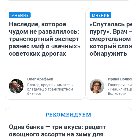
МНЕНИЕ
МНЕНИЕ
Наследие, которое
«Спуталась реч
чудом не развалилось:
пургу». Врач — 
транспортный эксперт
смертельном д
разнес миф о «вечных»
который слож
советских дорогах
обнаружить
Олег Арефьев
Ирина Волкова
Блогер, предприниматель,
Главврач клини
владелец в транспортном
«Реабилитация 
бизнесе
Волковой»
РЕКОМЕНДУЕМ
Одна банка — три вкуса: рецепт
овощного ассорти на зиму для