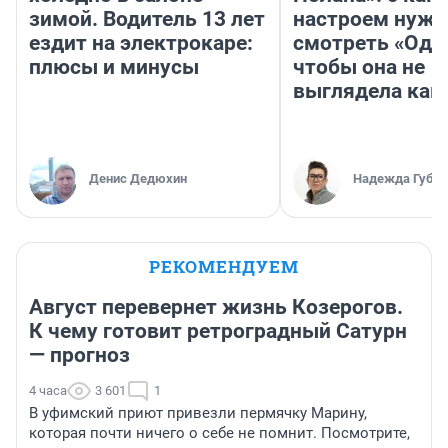
зимой. Водитель 13 лет
настроем нужн
ездит на электрокаре:
смотреть «Оди
плюсы и минусы
чтобы она не
выглядела как
Денис Дедюхин
Надежда Губар
РЕКОМЕНДУЕМ
Август перевернет жизнь Козерогов.
К чему готовит ретроградный Сатурн
— прогноз
4 часа
3 601
1
В уфимский приют привезли пермячку Марину,
которая почти ничего о себе не помнит. Посмотрите,