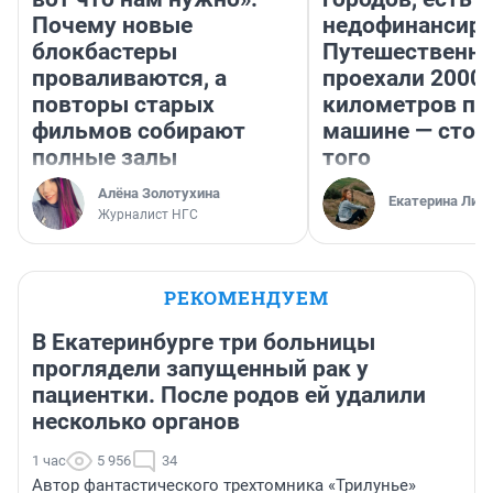
Почему новые
недофинансиро
блокбастеры
Путешественн
проваливаются, а
проехали 2000
повторы старых
километров по 
фильмов собирают
машине — стои
полные залы
того
Алёна Золотухина
Екатерина Лит
Журналист НГС
РЕКОМЕНДУЕМ
В Екатеринбурге три больницы
проглядели запущенный рак у
пациентки. После родов ей удалили
несколько органов
1 час
5 956
34
Автор фантастического трехтомника «Трилунье»