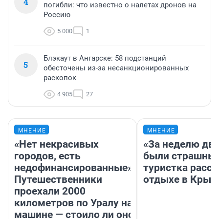
4
погибли: что известно о налетах дронов на
Россию
5 000
1
Блэкаут в Ангарске: 58 подстанций
5
обесточены из-за несанкционированных
раскопок
4 905
27
МНЕНИЕ
МНЕНИЕ
«Нет некрасивых
«За неделю две
городов, есть
были страшные
недофинансированные».
туристка расск
Путешественники
отдыхе в Крым
проехали 2000
километров по Уралу на
машине — стоило ли оно