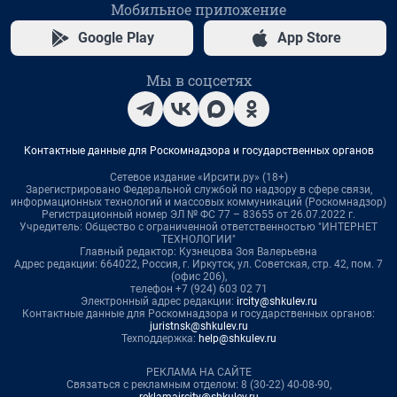
Мобильное приложение
Google Play
App Store
Мы в соцсетях
Контактные данные для Роскомнадзора и государственных органов
Сетевое издание «Ирсити.ру» (18+)
Зарегистрировано Федеральной службой по надзору в сфере связи,
информационных технологий и массовых коммуникаций (Роскомнадзор)
Регистрационный номер ЭЛ № ФС 77 – 83655 от 26.07.2022 г.
Учредитель: Общество с ограниченной ответственностью "ИНТЕРНЕТ
ТЕХНОЛОГИИ"
Главный редактор: Кузнецова Зоя Валерьевна
Адрес редакции: 664022, Россия, г. Иркутск, ул. Советская, стр. 42, пом. 7
(офис 206),
телефон +7 (924) 603 02 71
Электронный адрес редакции:
ircity@shkulev.ru
Контактные данные для Роскомнадзора и государственных органов:
juristnsk@shkulev.ru
Техподдержка:
help@shkulev.ru
РЕКЛАМА НА САЙТЕ
Связаться с рекламным отделом: 8 (30-22) 40-08-90,