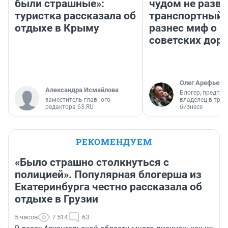
были страшные»:
чудом не разва
туристка рассказала об
транспортный 
отдыхе в Крыму
разнес миф о 
советских доро
Олег Арефьев
Александра Исмайлова
Блогер, предпри
заместитель главного
владелец в тра
редактора 63.RU
бизнесе
РЕКОМЕНДУЕМ
«Было страшно столкнуться с
полицией». Популярная блогерша из
Екатеринбурга честно рассказала об
отдыхе в Грузии
5 часов
7 514
63