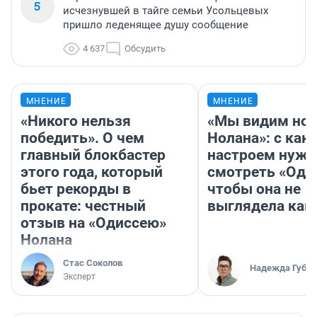
5
исчезнувшей в тайге семьи Усольцевых
пришло леденящее душу сообщение
4 637
Обсудить
МНЕНИЕ
МНЕНИЕ
«Никого нельзя
«Мы видим нов
победить». О чем
Нолана»: с как
главный блокбастер
настроем нужн
этого года, который
смотреть «Оди
бьет рекорды в
чтобы она не
прокате: честный
выглядела как
отзыв на «Одиссею»
Нолана
Стас Соколов
Надежда Губар
Эксперт