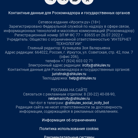
Контактные данные для Роскомнадзора и государственных органов
Сетевое издание «Ирсити.ру» (18+)
Зарегистрировано Федеральной службой по надзору в сфере связи,
информационных технологий и массовых коммуникаций (Роскомнадзор)
Регистрационный номер ЭЛ № ФС 77 – 83655 от 26.07.2022 г.
Учредитель: Общество с ограниченной ответственностью "ИНТЕРНЕТ
ТЕХНОЛОГИИ"
Главный редактор: Кузнецова Зоя Валерьевна
Адрес редакции: 664022, Россия, г. Иркутск, ул. Советская, стр. 42, пом. 7
(офис 206),
телефон +7 (924) 603 02 71
Электронный адрес редакции:
ircity@shkulev.ru
Контактные данные для Роскомнадзора и государственных органов:
juristnsk@shkulev.ru
Техподдержка:
help@shkulev.ru
РЕКЛАМА НА САЙТЕ
Связаться с рекламным отделом: 8 (30-22) 40-08-90,
reklamaircity@shkulev.ru
Чат-бот в телеграм:
@shkulev_social_ircity_bot
Редакция сайта не несет ответственности за достоверность
информации, содержащейся в рекламных объявлениях.
Информация об ограничениях
Политика использования cookies
Рекомендательные системы